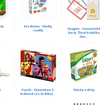
ody
Hra školou - Hledej
Imaglee - Fantastické
rozdíly
karty: Žlutá krabička
(lev...
i
Puzzle - Úžasňákovi 2:
Šňůrky a dírky
Hrdinové (3 x 55 dílků)...