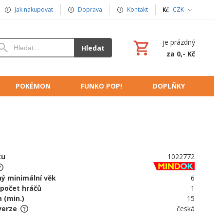
Jak nakupovat
Doprava
Kontakt
CZK
je prázdný
Hledat
za 0,- Kč
POKÉMON
FUNKO POP!
DOPLŇKY
tu
1022772
ý minimální věk
6
 počet hráčů
1
 (min.)
15
verze
česká