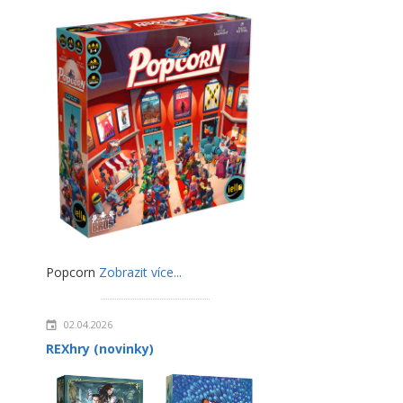
Popcorn
Zobrazit více...
02.04.2026
REXhry (novinky)