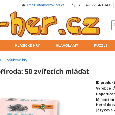
email: info@ostrov-her.cz
Tel.: +420 775 421 349
KLASICKÉ HRY
HLAVOLAMY
PUZZLE
i
/
Výukové hry
říroda: 50 zvířecích mláďat
ID produk
Výrobce
Doporučen
Minimální
Herní doba
Jazyková 