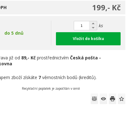
199,- Kč
DPH
ks
do 5 dnů
Vložit do košíku
ava již od
89,- Kč
prostřednictvím
Česká pošta -
íkovna
pem zboží získáte
7
věrnostních bodů (kreditů).
Recyklační poplatek je započítán v ceně