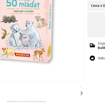
Cena s 
Dopr
Bal
Náku
(obrázky jsou ilustračního charakteru)