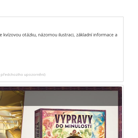
e kvízovou otázku, názornou ilustraci, základní informace a
ez předchozího upozornění)