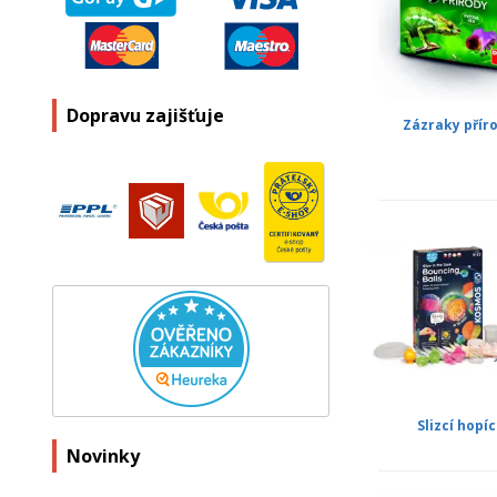
Dopravu zajišťuje
Zázraky přír
Slizcí hopíc
Novinky