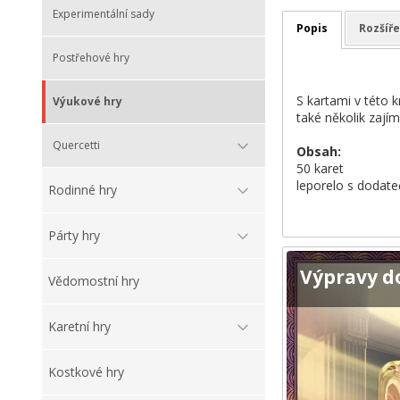
Experimentální sady
Popis
Rozšíře
Postřehové hry
S kartami v této 
Výukové hry
také několik zajím
Quercetti
Obsah:
50 karet
leporelo s dodat
Rodinné hry
Párty hry
Výpravy d
Vědomostní hry
Karetní hry
Kostkové hry