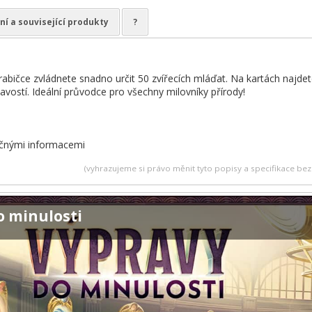
ní a související produkty
?
krabičce zvládnete snadno určit 50 zvířecích mláďat. Na kartách najdet
avostí. Ideální průvodce pro všechny milovníky přírody!
ečnými informacemi
(vyhrazujeme si právo měnit tyto popisy a specifikace b
o minulosti