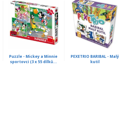
Puzzle - Mickey a Minnie
PEXETRIO BARIBAL - Malý
sportovci (3 x 55 dílků...
kutil