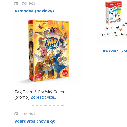
17.04.2026
Asmodee (novinky)
Hra školou - S
Tag Team * Pražský Golem
(promo)
Zobrazit více...
14.04.2026
BoardBros (novinky)