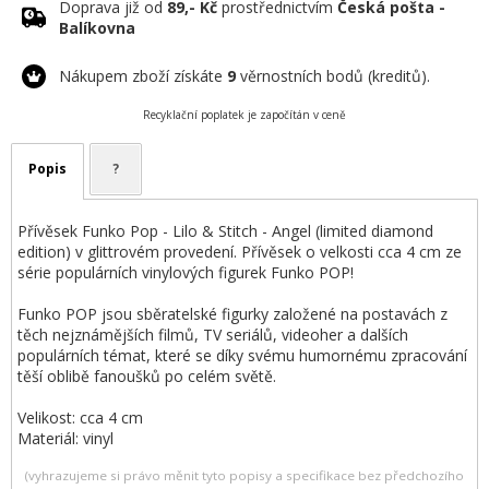
Doprava již od
89,- Kč
prostřednictvím
Česká pošta -
Balíkovna
Nákupem zboží získáte
9
věrnostních bodů (kreditů).
Recyklační poplatek je započítán v ceně
Popis
?
Přívěsek Funko Pop - Lilo & Stitch - Angel (limited diamond
edition) v glittrovém provedení. Přívěsek o velkosti cca 4 cm ze
série populárních vinylových figurek Funko POP!
Funko POP jsou sběratelské figurky založené na postavách z
těch nejznámějších filmů, TV seriálů, videoher a dalších
populárních témat, které se díky svému humornému zpracování
těší oblibě fanoušků po celém světě.
Velikost: cca 4 cm
Materiál: vinyl
(vyhrazujeme si právo měnit tyto popisy a specifikace bez předchozího