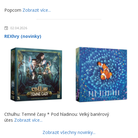
Popcorn
Zobrazit více...
02.04.2026
REXhry (novinky)
Cthulhu: Temné časy * Pod hladinou: Velký bariérový
útes
Zobrazit více...
Zobrazit všechny novinky...