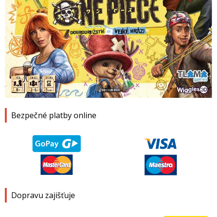
1
2
3
4
Bezpečné platby online
Dopravu zajišťuje