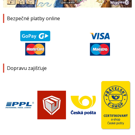
1
2
3
4
Bezpečné platby online
Dopravu zajišťuje