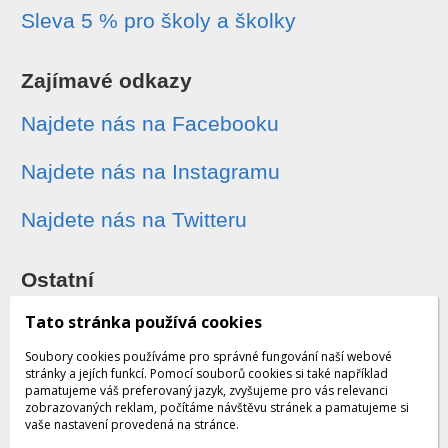
Sleva 5 % pro školy a školky
Zajímavé odkazy
Najdete nás na Facebooku
Najdete nás na Instagramu
Najdete nás na Twitteru
Ostatní
Sledování zásilek
Tato stránka používá cookies
Soubory cookies používáme pro správné fungování naší webové
Dárkové poukazy
stránky a jejích funkcí. Pomocí souborů cookies si také například
pamatujeme váš preferovaný jazyk, zvyšujeme pro vás relevanci
zobrazovaných reklam, počítáme návštěvu stránek a pamatujeme si
Obchodní podmínky - archiv
vaše nastavení provedená na stránce.