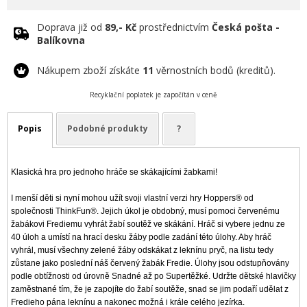
Doprava již od
89,- Kč
prostřednictvím
Česká pošta -
Balíkovna
Nákupem zboží získáte
11
věrnostních bodů (kreditů).
Recyklační poplatek je započítán v ceně
Popis
Podobné produkty
?
Klasická hra pro jednoho hráče se skákajícími žabkami!
I menší děti si nyní mohou užít svoji vlastní verzi hry Hoppers® od
společnosti ThinkFun®. Jejich úkol je obdobný, musí pomoci červenému
žabákovi Frediemu vyhrát žabí soutěž ve skákání. Hráč si vybere jednu ze
40 úloh a umístí na hrací desku žáby podle zadání této úlohy. Aby hráč
vyhrál, musí všechny zelené žáby odskákat z leknínu pryč, na listu tedy
zůstane jako poslední náš červený žabák Fredie. Úlohy jsou odstupňovány
podle obtížnosti od úrovně Snadné až po Supertěžké. Udržte dětské hlavičky
zaměstnané tím, že je zapojíte do žabí soutěže, snad se jim podaří udělat z
Fredieho pána leknínu a nakonec možná i krále celého jezírka.