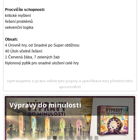
Procvičíte schopnosti:
kritické myšlení
řešení problémů
sekvenční logika
Obsah:
4 Úrovně hry, od Snadné po Super obtížnou
40 Úloh včetně řešení
1 Červená žába, 7 zelených žab
Nylonový pytlík pro snadné uložení celé hry
(vyhrazujeme si právo měnit tyto popisy a specifikace bez předchozího
upozornění)
Výpravy do minulosti
1
2
3
4
5
6
7
8
9