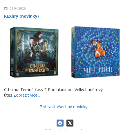
02.04.2026
REXhry (novinky)
Cthulhu: Temné časy * Pod hladinou: Velký bariérový
útes
Zobrazit více...
Zobrazit všechny novinky...