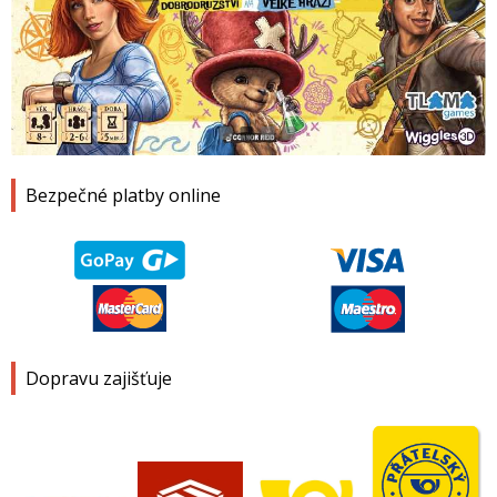
1
2
3
4
Bezpečné platby online
Dopravu zajišťuje