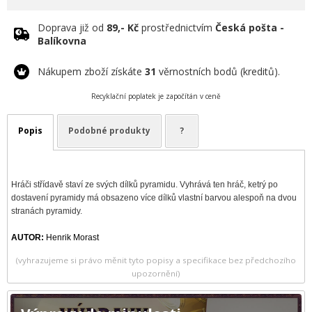
Doprava již od
89,- Kč
prostřednictvím
Česká pošta -
Balíkovna
Nákupem zboží získáte
31
věrnostních bodů (kreditů).
Recyklační poplatek je započítán v ceně
Popis
Podobné produkty
?
Hráči střídavě staví ze svých dílků pyramidu. Vyhrává ten hráč, ketrý po
dostavení pyramidy má obsazeno více dílků vlastní barvou alespoň na dvou
stranách pyramidy.
AUTOR:
Henrik Morast
(vyhrazujeme si právo měnit tyto popisy a specifikace bez předchozího
upozornění)