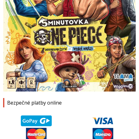
1
2
3
4
Bezpečné platby online