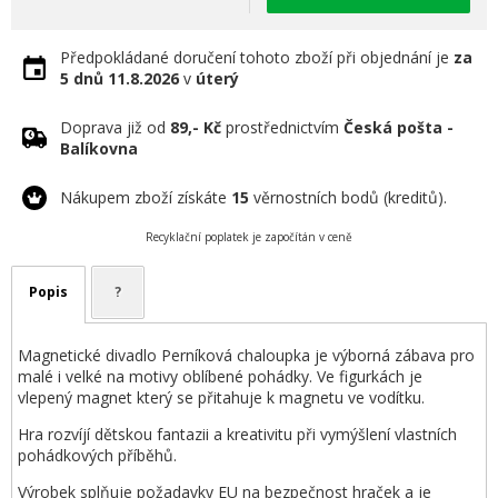
Předpokládané doručení tohoto zboží při objednání je
za
5 dnů
11.8.2026
v
úterý
Doprava již od
89,- Kč
prostřednictvím
Česká pošta -
Balíkovna
Nákupem zboží získáte
15
věrnostních bodů (kreditů).
Recyklační poplatek je započítán v ceně
Popis
?
Magnetické divadlo Perníková chaloupka je výborná zábava pro
malé i velké na motivy oblíbené pohádky. Ve figurkách je
vlepený magnet který se přitahuje k magnetu ve vodítku.
Hra rozvíjí dětskou fantazii a kreativitu při vymýšlení vlastních
pohádkových příběhů.
Výrobek splňuje požadavky EU na bezpečnost hraček a je