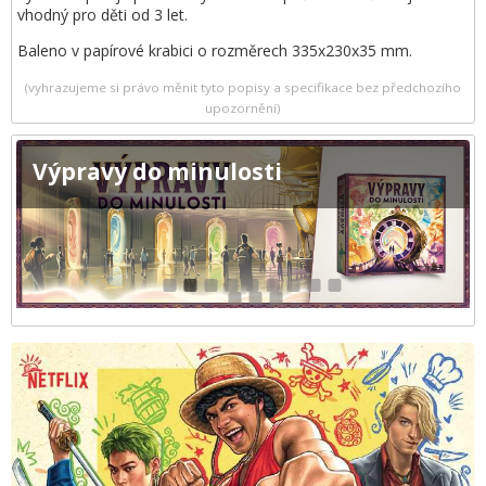
vhodný pro děti od 3 let.
Baleno v papírové krabici o rozměrech 335x230x35 mm.
(vyhrazujeme si právo měnit tyto popisy a specifikace bez předchozího
upozornění)
Výpravy do minulosti
1
2
3
4
5
6
7
8
9
10
11
12