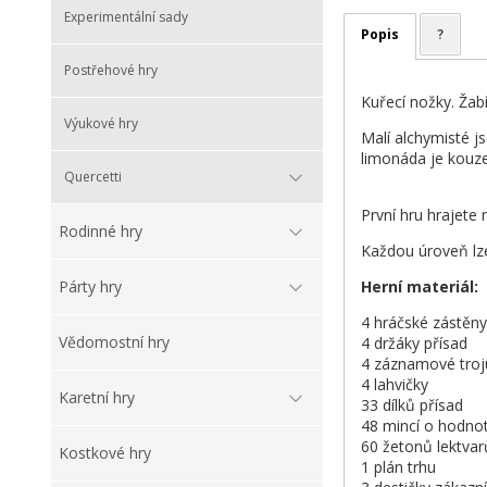
Experimentální sady
Popis
?
Postřehové hry
Kuřecí nožky. Žab
Výukové hry
Malí alchymisté js
limonáda je kouze
Quercetti
První hru hrajete
Rodinné hry
Každou úroveň lze
Herní materiál:
Párty hry
4 hráčské zástěny
Vědomostní hry
4 držáky přísad
4 záznamové troj
4 lahvičky
Karetní hry
33 dílků přísad
48 mincí o hodnot
60 žetonů lektvar
Kostkové hry
1 plán trhu