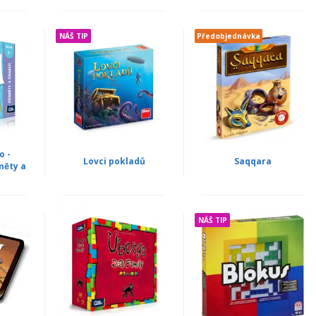
NÁŠ TIP
Předobjednávka
o -
Lovci pokladů
Saqqara
měty a
NÁŠ TIP