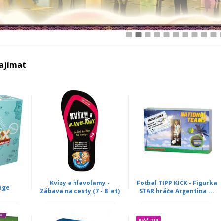
1
2
3
4
5
6
7
8
9
10
zajímat
Kvízy a hlavolamy -
Fotbal TIPP KICK - Figurka
nge
Zábava na cesty (7 - 8 let)
STAR hráče Argentina ...
NÁŠ TIP