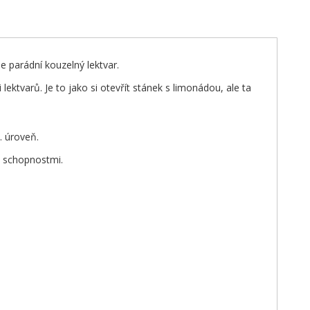
e parádní kouzelný lektvar.
lektvarů. Je to jako si otevřít stánek s limonádou, ale ta
. úroveň.
i schopnostmi.