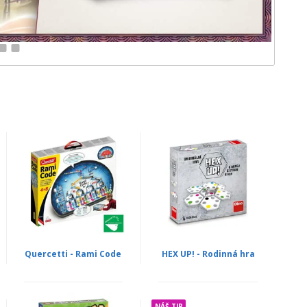
11
12
Quercetti - Rami Code
HEX UP! - Rodinná hra
NÁŠ TIP