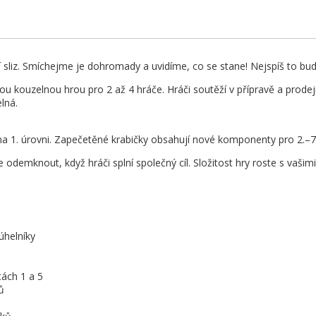
í sliz. Smíchejme je dohromady a uvidíme, co se stane! Nejspíš to bud
ou kouzelnou hrou pro 2 až 4 hráče. Hráči soutěží v přípravě a prodeji 
lná.
 na 1. úrovni. Zapečetěné krabičky obsahují nové komponenty pro 2.–7
 odemknout, když hráči splní společný cíl. Složitost hry roste s vašim
úhelníky
ách 1 a 5
ů