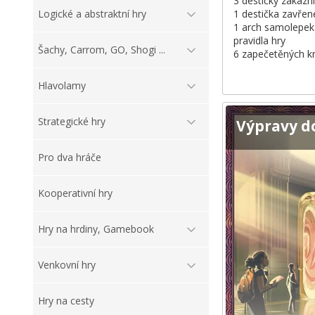
3 destičky zákazn
1 destička zavřen
Logické a abstraktní hry
1 arch samolepek s
pravidla hry
Šachy, Carrom, GO, Shogi ...
6 zapečetěných k
Hlavolamy
Strategické hry
Výpravy d
Pro dva hráče
Kooperativní hry
Hry na hrdiny, Gamebook
Venkovní hry
Hry na cesty