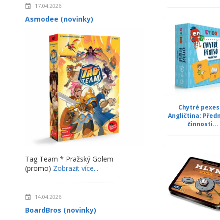
17.04.2026
Asmodee (novinky)
Chytré pexes
Angličtina: Před
činnosti...
Tag Team * Pražský Golem
(promo)
Zobrazit více...
14.04.2026
BoardBros (novinky)