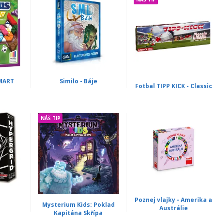
SMART
Similo - Báje
Fotbal TIPP KICK - Classic
NÁŠ TIP
Poznej vlajky - Amerika a
Mysterium Kids: Poklad
Austrálie
Kapitána Skřípa