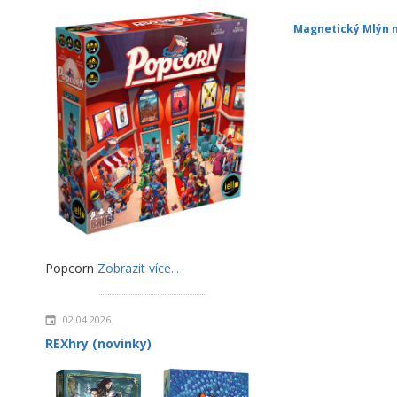
Magnetický Mlýn n
Popcorn
Zobrazit více...
02.04.2026
REXhry (novinky)