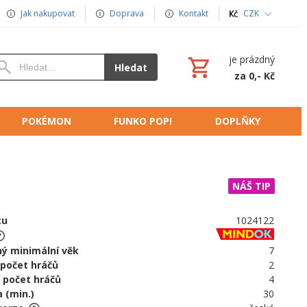
Jak nakupovat
Doprava
Kontakt
CZK
je prázdný
Hledat
za 0,- Kč
POKÉMON
FUNKO POP!
DOPLŇKY
NÁŠ TIP
tu
1024122
ý minimální věk
7
 počet hráčů
2
 počet hráčů
4
 (min.)
30