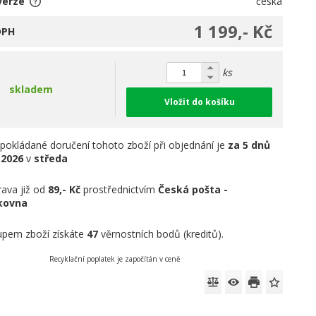
verze
česká
1 199,- Kč
DPH
ks
skladem
Vložit do košíku
pokládané doručení tohoto zboží při objednání je
za 5 dnů
.2026
v
středa
ava již od
89,- Kč
prostřednictvím
Česká pošta -
íkovna
pem zboží získáte
47
věrnostních bodů (kreditů).
Recyklační poplatek je započítán v ceně