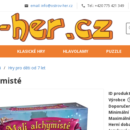
email: info@ostrov-her.cz
Tel.: +420 775 421 349
KLASICKÉ HRY
HLAVOLAMY
PUZZLE
i
/
Hry pro děti od 7 let
ymisté
ID produk
Výrobce
Doporučen
Minimální
Maximální
Herní doba