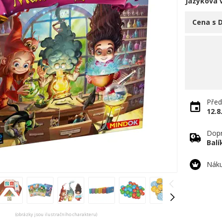
Jazyková 
Cena s 
Před
12.8
Dopr
Bal
Náku
(obrázky jsou ilustračního charakteru)