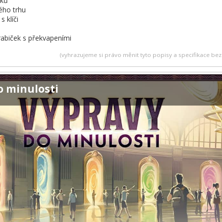
íků
ého trhu
 klíči
rabiček s překvapeními
(vyhrazujeme si právo měnit tyto popisy a specifikace b
o minulosti