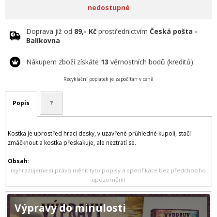
nedostupné
Doprava již od
89,- Kč
prostřednictvím
Česká pošta -
Balíkovna
Nákupem zboží získáte
13
věrnostních bodů (kreditů).
Recyklační poplatek je započítán v ceně
Popis
?
Kostka je uprostřed hrací desky, v uzavřené průhledné kupoli, stačí
zmáčknout a kostka přeskakuje, ale neztratí se.
Obsah:
(vyhrazujeme si právo měnit tyto popisy a specifikace bez předchozího
upozornění)
Výpravy do minulosti