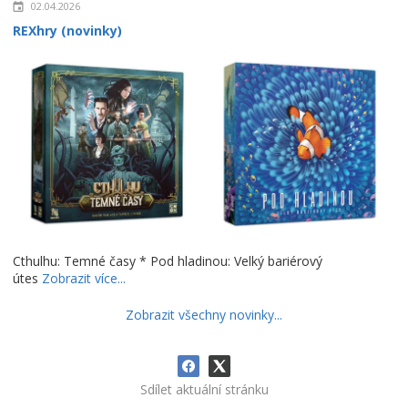
02.04.2026
REXhry (novinky)
Cthulhu: Temné časy * Pod hladinou: Velký bariérový
útes
Zobrazit více...
Zobrazit všechny novinky...
Sdílet aktuální stránku