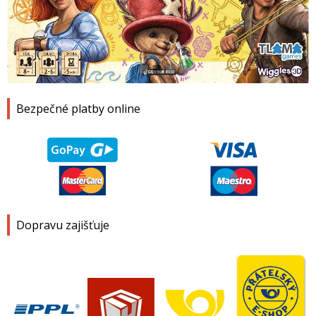
1
2
3
4
Bezpečné platby online
Dopravu zajišťuje