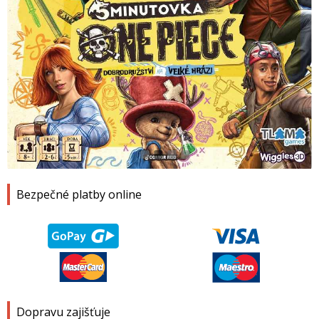
1
2
3
4
Bezpečné platby online
Dopravu zajišťuje