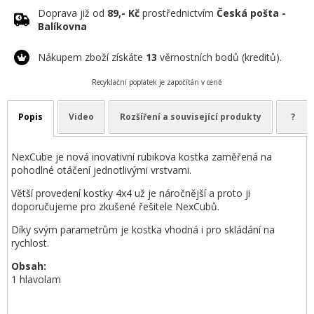
Doprava již od
89,- Kč
prostřednictvím
Česká pošta -
Balíkovna
Nákupem zboží získáte
13
věrnostních bodů (kreditů).
Recyklační poplatek je započítán v ceně
Popis
Video
Rozšíření a související produkty
?
NexCube je nová inovativní rubikova kostka zaměřená na
pohodlné otáčení jednotlivými vrstvami.
Větší provedení kostky 4x4 už je náročnější a proto ji
doporučujeme pro zkušené řešitele NexCubů.
Díky svým parametrům je kostka vhodná i pro skládání na
rychlost.
Obsah:
1 hlavolam