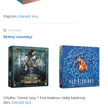
Popcorn
Zobrazit více...
02.04.2026
REXhry (novinky)
Cthulhu: Temné časy * Pod hladinou: Velký bariérový
útes
Zobrazit více...