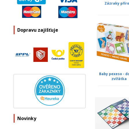
Zázraky přír
Dopravu zajišťuje
Baby pexeso - d
zvířátka
Novinky