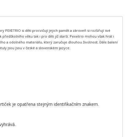
 PEXETRIO si děti procvičují jejich pamět a zároveň si rozšiřují své
 předškolního věku tak i pro děti již starší. Pexetrio mohou však hrát i
dého a odolného materiálu, který zaručuje dlouhou životnost. Dále balení
uly jsou jsou v české a slovenském jazyce.
 kartiček je opatřena stejným identifikačním znakem.
vyhrává.