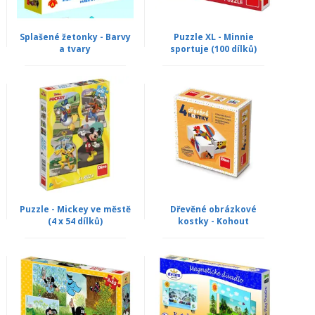
Splašené žetonky - Barvy
Puzzle XL - Minnie
a tvary
sportuje (100 dílků)
Puzzle - Mickey ve městě
Dřevěné obrázkové
(4 x 54 dílků)
kostky - Kohout