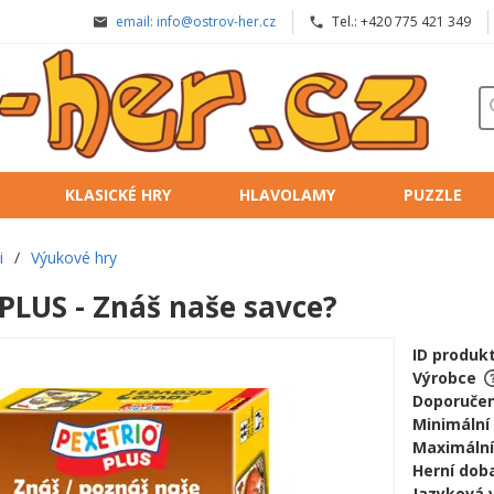
email: info@ostrov-her.cz
Tel.: +420 775 421 349
KLASICKÉ HRY
HLAVOLAMY
PUZZLE
i
/
Výukové hry
PLUS - Znáš naše savce?
ID produk
Výrobce
Doporučen
Minimální
Maximální
Herní doba
Jazyková 