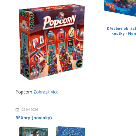
Dřevěné obráz
kostky - Ne
Popcorn
Zobrazit více...
02.04.2026
REXhry (novinky)