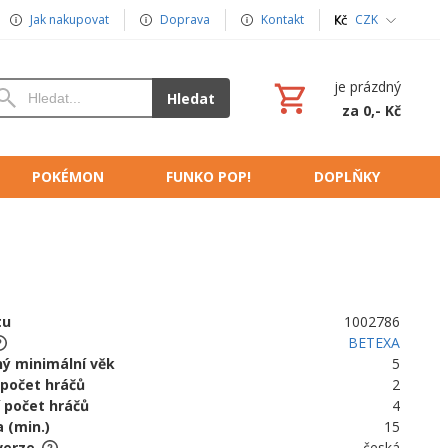
Jak nakupovat
Doprava
Kontakt
CZK
je prázdný
Hledat
za 0,- Kč
POKÉMON
FUNKO POP!
DOPLŇKY
tu
1002786
BETEXA
ý minimální věk
5
 počet hráčů
2
 počet hráčů
4
 (min.)
15
verze
česká