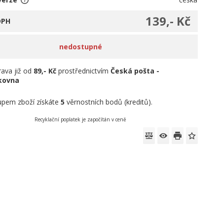
139,- Kč
DPH
nedostupné
ava již od
89,- Kč
prostřednictvím
Česká pošta -
íkovna
pem zboží získáte
5
věrnostních bodů (kreditů).
Recyklační poplatek je započítán v ceně