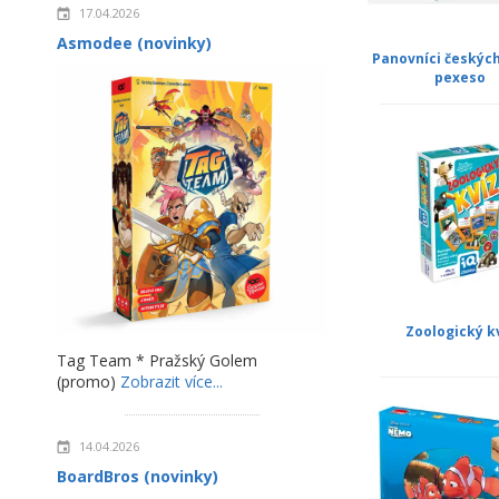
17.04.2026
Asmodee (novinky)
Panovníci českých
pexeso
Zoologický k
Tag Team * Pražský Golem
(promo)
Zobrazit více...
14.04.2026
BoardBros (novinky)