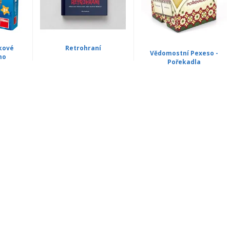
kové
Retrohraní
Vědomostní Pexeso -
mo
Pořekadla