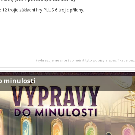
12 trojic základní hry PLUS 6 trojic přílohy.
(vyhrazujeme si právo měnit tyto popisy a specifikace b
o minulosti