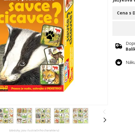
Cena s 
Dopr
Bal
Náku
(obrázky jsou ilustračního charakteru)