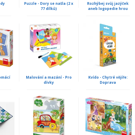
ody
Puzzle - Dory se našla (2 x
Rozhýbej svůj jazýček
77 dílků)
aneb logopedie hrou
omácí
Malování a mazání - Pro
Kvído - Chytré vějíře:
dívky
Doprava