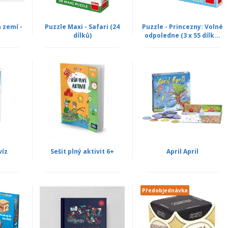
 zemí -
Puzzle Maxi - Safari (24
Puzzle - Princezny: Volné
dílků)
odpoledne (3 x 55 dílk...
víz
Sešit plný aktivit 6+
April April
Předobjednávka