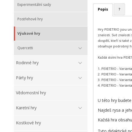
Experimentální sady
Popis
?
Postřehové hry
Hry PEXETRIO jsou uni
Výukové hry
znalosti. Své znalosti
dospělí, kteří si tak
obsahuje podrobný hra
Quercetti
Každá stolní hra PEXE
Rodinné hry
1. PEXETRIO - Variant
2. PEXETRIO - Variant
Párty hry
3. PEXETRIO - Variant
4. PEXETRIO - Variant
Vědomostní hry
U této hry budete 
Karetní hry
Najdeš rysa a jeho
Každá hra obsahuj
Kostkové hry
Tyto didaktické 