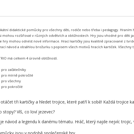
kátní didaktické pomůcky pro všechny děti, rodiče nebo třeba i pedagogy. Hraním hry
 si mohou rozšiřovat v různých odvětvích a obtižnostech. Hry jsou vhodné pro děti jak
é ze hry mohou odnést nové informace. Hrací kartičky jsou kvalitně zpracované z tvr
cí návod a obsáhlou brožurku s popisem všech motivů hracích kartiček. Všechny tit
TRIO má celkem 4 úrovně obtížností.
a pro začátečníky
a pro mírně pokročilé
a pro všechny
a pro pokročilé
otáčet tři kartičky a hledet trojice, které patří k sobě! Každá trojice
 stopy? Víš, co loví jezevec?
e návod a legendu k danému tématu. Hráč, který najde nejvíc trojic, 
pomůcky jsou v podobě společenské hry.