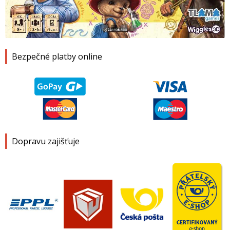
1
2
3
4
Bezpečné platby online
Dopravu zajišťuje