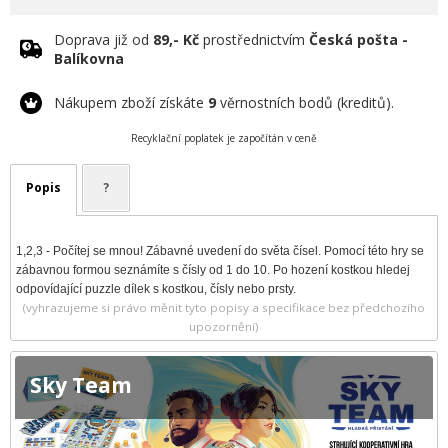
Doprava již od
89,- Kč
prostřednictvím
Česká pošta -
Balíkovna
Nákupem zboží získáte
9
věrnostních bodů (kreditů).
Recyklační poplatek je započítán v ceně
Popis
?
1,2,3 - Počítej se mnou! Zábavné uvedení do světa čísel. Pomocí této hry se
zábavnou formou seznámíte s čísly od 1 do 10. Po hození kostkou hledej
odpovídající puzzle dílek s kostkou, čísly nebo prsty.
(vyhrazujeme si právo měnit tyto popisy a specifikace bez předchozího
upozornění)
Sky Team