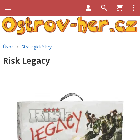
Úvod
/
Strategické hry
Risk Legacy