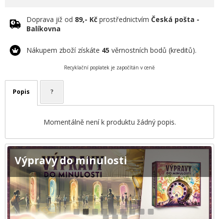
Doprava již od
89,- Kč
prostřednictvím
Česká pošta -
Balíkovna
Nákupem zboží získáte
45
věrnostních bodů (kreditů).
Recyklační poplatek je započítán v ceně
Popis
?
Momentálně není k produktu žádný popis.
Výpravy do minulosti
1
2
3
4
5
6
7
8
9
10
11
12