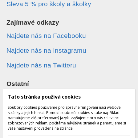
Sleva 5 % pro školy a školky
Zajímavé odkazy
Najdete nás na Facebooku
Najdete nás na Instagramu
Najdete nás na Twitteru
Ostatní
Sledování zásilek
Tato stránka používá cookies
Soubory cookies používáme pro správné fungování naší webové
Dárkové poukazy
stránky a jejích funkcí. Pomocí souborů cookies si také například
pamatujeme váš preferovaný jazyk, zvyšujeme pro vás relevanci
zobrazovaných reklam, počítáme návštěvu stránek a pamatujeme si
Obchodní podmínky - archiv
vaše nastavení provedená na stránce.