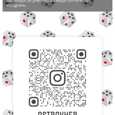
Naskenujte QR jmenovku a sledujte ostrovher na
Instagramu.