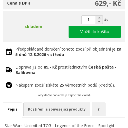
629,- Kč
Cena s DPH
ks
skladem
Vložit do košíku
Předpokládané doručení tohoto zboží při objednání je
za
5 dnů
12.8.2026
v
středa
Doprava již od
89,- Kč
prostřednictvím
Česká pošta -
Balíkovna
Nákupem zboží získáte
25
věrnostních bodů (kreditů).
Recyklační poplatek je započítán v ceně
Popis
Rozšíření a související produkty
?
Star Wars: Unlimited TCG - Legends of the Force - Spotlight