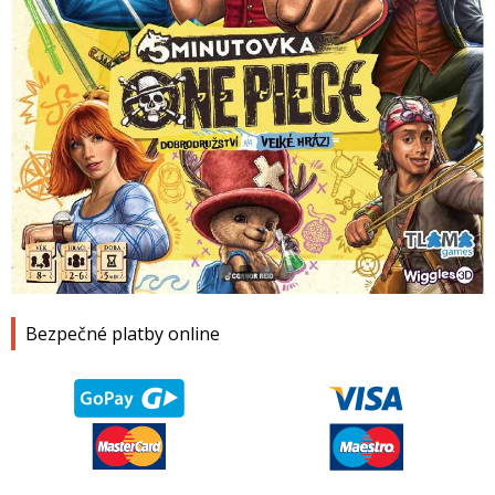
1
2
3
4
Bezpečné platby online