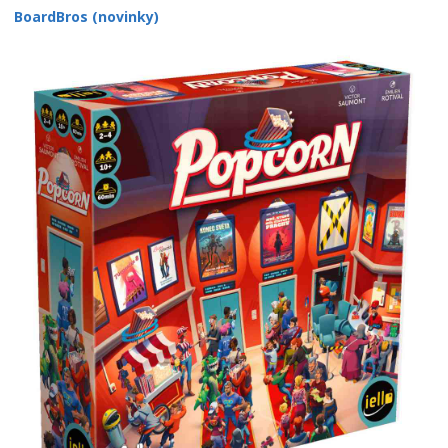
BoardBros (novinky)