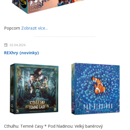
Popcorn
Zobrazit více...
02.04.2026
REXhry (novinky)
Cthulhu: Temné časy * Pod hladinou: Velký bariérový