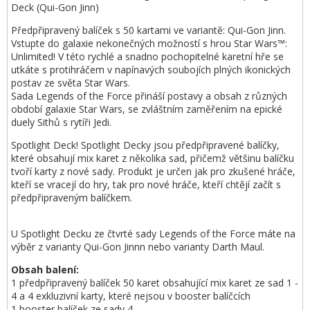
Deck (Qui-Gon Jinn)
Předpřipravený balíček s 50 kartami ve variantě: Qui-Gon Jinn.
Vstupte do galaxie nekonečných možností s hrou Star Wars™:
Unlimited! V této rychlé a snadno pochopitelné karetní hře se
utkáte s protihráčem v napínavých soubojích plných ikonických
postav ze světa Star Wars.
Sada Legends of the Force přináší postavy a obsah z různých
období galaxie Star Wars, se zvláštním zaměřením na epické
duely Sithů s rytíři Jedi.
Spotlight Deck! Spotlight Decky jsou předpřipravené balíčky,
které obsahují mix karet z několika sad, přičemž většinu balíčku
tvoří karty z nové sady. Produkt je určen jak pro zkušené hráče,
kteří se vracejí do hry, tak pro nové hráče, kteří chtějí začít s
předpřipraveným balíčkem.
U Spotlight Decku ze čtvrté sady Legends of the Force máte na
výběr z varianty Qui-Gon Jinnn nebo varianty Darth Maul.
Obsah balení:
1 předpřipravený balíček 50 karet obsahující mix karet ze sad 1 -
4 a 4 exkluzivní karty, které nejsou v booster balíčcích
1 booster balíček ze sady 4