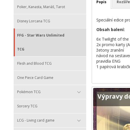
Popis
Rozšíře
Poker, Kanasta, Mariáš, Tarot
Speciální edice pr
Disney Lorcana TCG
Obsah balení:
FFG - Star Wars Unlimited
6x Twilight of the
2x promo karty (
TCG
žetony zranění
návod na sestaven
pravidla ENG
Flesh and Blood TCG
1 papírová krabič
One Piece Card Game
Pokémon TCG
Výpravy d
Sorcery TCG
LCG - Living card game