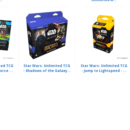
ted TCG
Star Wars: Unlimited TCG
Star Wars: Unlimited TCG
orce ...
- Shadows of the Galaxy...
- Jump to Lightspeed - ...