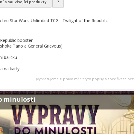
ní a související produkty
?
o hru Star Wars: Unlimited TCG - Twilight of the Republic.
 Republic booster
Ashoka Tano a General Grievous)
í balíčku
ka na karty
(vyhrazujeme si právo měnit tyto popisy a specifikace b
o minulosti