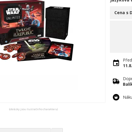
Cena s 
Před
11.8
Dopr
Bal
Náku
(obrázky jsou ilustračního charakteru)