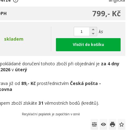
799,- Kč
DPH
ks
skladem
Vložit do košíku
pokládané doručení tohoto zboží při objednání je
za 4 dny
.2026
v
úterý
ava již od
89,- Kč
prostřednictvím
Česká pošta -
íkovna
pem zboží získáte
31
věrnostních bodů (kreditů).
Recyklační poplatek je započítán v ceně