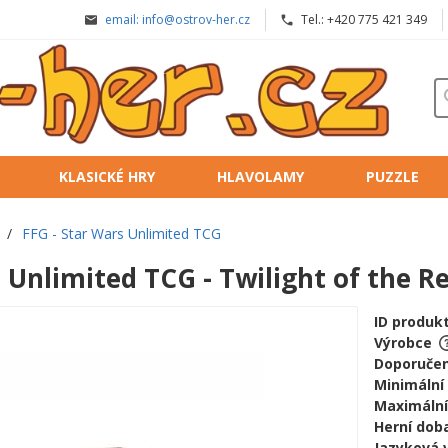
email: info@ostrov-her.cz
Tel.: +420 775 421 349
KLASICKÉ HRY
HLAVOLAMY
PUZZLE
/
FFG - Star Wars Unlimited TCG
 Unlimited TCG - Twilight of the R
ID produk
Výrobce
Doporučen
Minimální
Maximální
Herní doba
Jazyková 