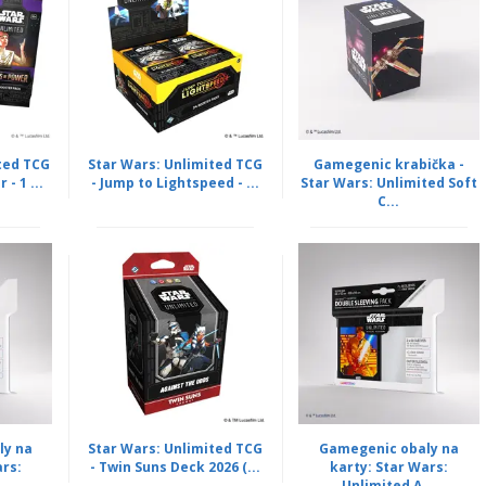
ted TCG
Star Wars: Unlimited TCG
Gamegenic krabička -
- 1 ...
- Jump to Lightspeed - ...
Star Wars: Unlimited Soft
C...
ly na
Star Wars: Unlimited TCG
Gamegenic obaly na
ars:
- Twin Suns Deck 2026 (...
karty: Star Wars:
..
Unlimited A...