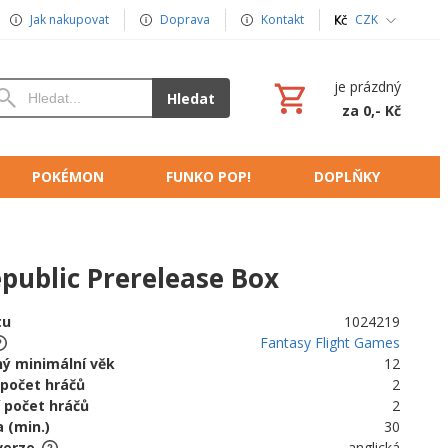
Jak nakupovat
Doprava
Kontakt
CZK
je prázdný
Hledat
za 0,- Kč
POKÉMON
FUNKO POP!
DOPLŇKY
epublic Prerelease Box
tu
1024219
Fantasy Flight Games
ý minimální věk
12
 počet hráčů
2
 počet hráčů
2
 (min.)
30
verze
anglická