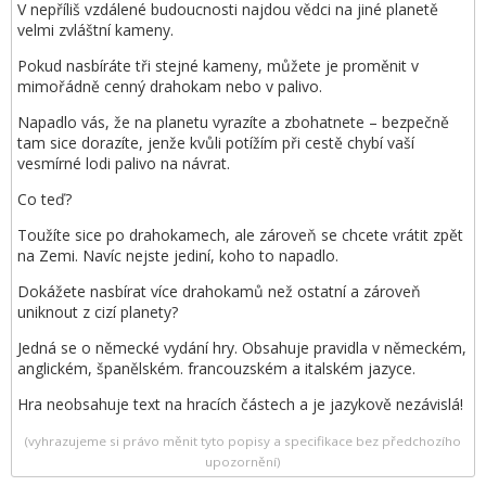
V nepříliš vzdálené budoucnosti najdou vědci na jiné planetě
velmi zvláštní kameny.
Pokud nasbíráte tři stejné kameny, můžete je proměnit v
mimořádně cenný drahokam nebo v palivo.
Napadlo vás, že na planetu vyrazíte a zbohatnete – bezpečně
tam sice dorazíte, jenže kvůli potížím při cestě chybí vaší
vesmírné lodi palivo na návrat.
Co teď?
Toužíte sice po drahokamech, ale zároveň se chcete vrátit zpět
na Zemi. Navíc nejste jediní, koho to napadlo.
Dokážete nasbírat více drahokamů než ostatní a zároveň
uniknout z cizí planety?
Jedná se o německé vydání hry. Obsahuje pravidla v německém,
anglickém, španělském. francouzském a italském jazyce.
Hra neobsahuje text na hracích částech a je jazykově nezávislá!
(vyhrazujeme si právo měnit tyto popisy a specifikace bez předchozího
upozornění)