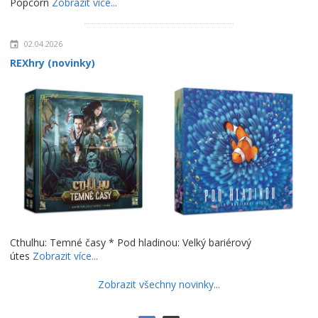
Popcorn
Zobrazit více...
02.04.2026
REXhry (novinky)
Cthulhu: Temné časy * Pod hladinou: Velký bariérový
útes
Zobrazit více...
Zobrazit všechny novinky...