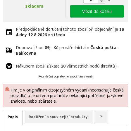
skladem
Vložit do košíku
Předpokládané doručení tohoto zboží při objednání je
za
4 dny
12.8.2026
v
středa
Doprava již od
89,- Kč
prostřednictvím
Česká pošta -
Balíkovna
Nákupem zboží získáte
20
věrnostních bodů (kreditů).
Recyklační poplatek je započítán v ceně
Hra je v originálním cizojazyčném vydání (neobsahuje česká
pravidla) a je určena pro hráče ovládající potřebné jazykové
znalosti, nebo sběratele.
Popis
Rozšíření a související produkty
?