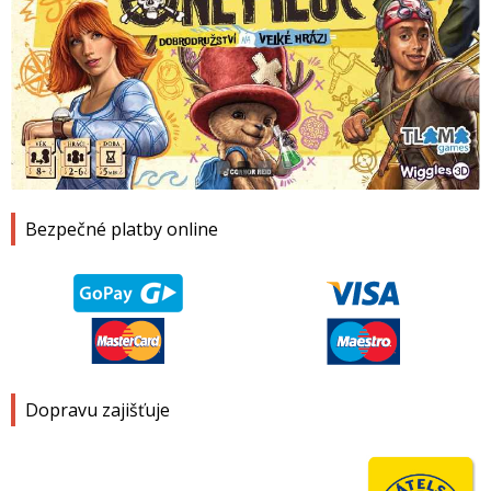
1
2
3
4
Bezpečné platby online
Dopravu zajišťuje