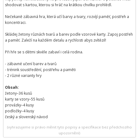
shodovat s kartou, kterou si hráč na krátkou chvilku prohlédl.
Nečekaně zábavná hra, která učí barvy a tvary, rozvíjí paměť, postřeh a
koncentraci.
Skládej žetony různách tvarů a barev podle vzorové karty. Zapoj postřeh
a paměť. Zaleží na každém detalu a rychlosti abys zvítězil!
Při hře se s dětmi skvěle zabaví i celá rodina.
- zábavné učení barev a tvarů
- trénink soustředění, postřehu a paměti
- 2 různé varianty hry
Obsah:
žetony–36 kusů
karty se vzory–55 kusů
provázky–4 kusy
podložky–4 kusy
český a slovenský návod
(vyhrazujeme si právo měnit tyto popisy a specifikace bez předchozího
upozornění)