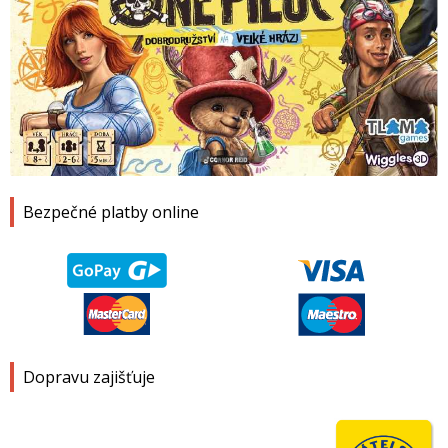
1
2
3
4
Bezpečné platby online
Dopravu zajišťuje