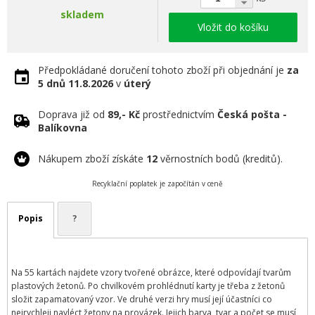
skladem
Vložit do košíku
Předpokládané doručení tohoto zboží při objednání je
za
5 dnů
11.8.2026
v
úterý
Doprava již od
89,- Kč
prostřednictvím
Česká pošta -
Balíkovna
Nákupem zboží získáte
12
věrnostních bodů (kreditů).
Recyklační poplatek je započítán v ceně
Popis
?
Na 55 kartách najdete vzory tvořené obrázce, které odpovídají tvarům
plastových žetonů. Po chvilkovém prohlédnutí karty je třeba z žetonů
složit zapamatovaný vzor. Ve druhé verzi hry musí její účastníci co
nejrychleji navléct žetony na provázek. Jejich barva, tvar a počet se musí