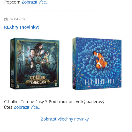
Popcorn
Zobrazit více...
02.04.2026
REXhry (novinky)
Cthulhu: Temné časy * Pod hladinou: Velký bariérový
útes
Zobrazit více...
Zobrazit všechny novinky...