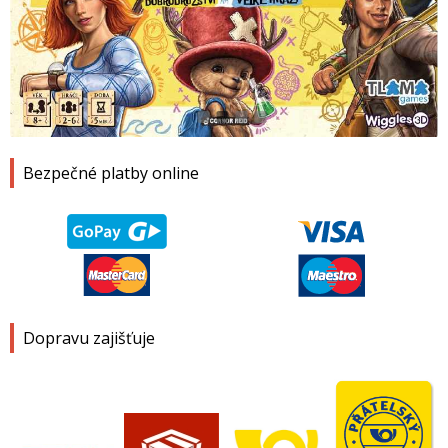
1
2
3
4
Bezpečné platby online
Dopravu zajišťuje