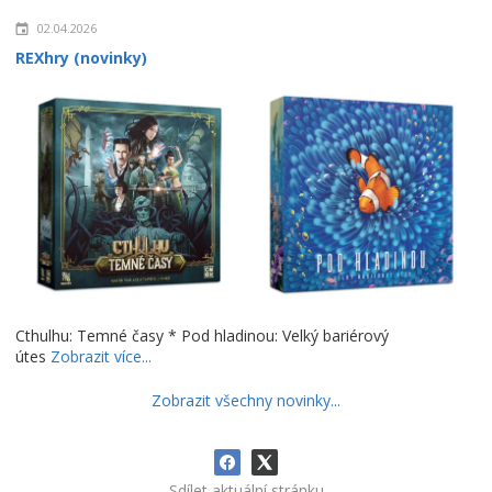
02.04.2026
REXhry (novinky)
Cthulhu: Temné časy * Pod hladinou: Velký bariérový
útes
Zobrazit více...
Zobrazit všechny novinky...
Sdílet aktuální stránku