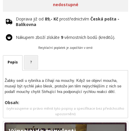
nedostupné
Doprava již od
89,- Kč
prostřednictvím
Česká pošta -
Balíkovna
Nákupem zboží získáte
9
věrnostních bodů (kreditů).
Recyklační poplatek je započítán v ceně
Popis
?
Žabky sedí u rybníka a číhají na mouchy. Když se objeví moucha,
musejí být rychlé jako blesk, protože jen těm nejrychlejším z nich se
podaří mouchy chytit Strhující hra podporující rychlou reakci dětí.
Obsah:
(vyhrazujeme si právo měnit tyto popisy a specifikace bez předchozího
upozornění)