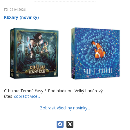
02.04.2026
REXhry (novinky)
Cthulhu: Temné časy * Pod hladinou: Velký bariérový
útes
Zobrazit více...
Zobrazit všechny novinky...