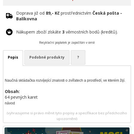
Doprava již od
89,- Kč
prostřednictvím
Česká pošta -
Balíkovna
Nákupem zboží získáte
3
věrnostních bodů (kreditů).
Recyklační poplatek je započítán v ceně
Popis
Podobné produkty
?
Naučná skládačka rozvíjející znalosti o zvířatech a prostředí, ve kterém žijí.
Obsah:
64 pevných karet
návod
(vyhrazujeme si právo měnit tyto popisy a specifikace bez předchozího
upozornění)