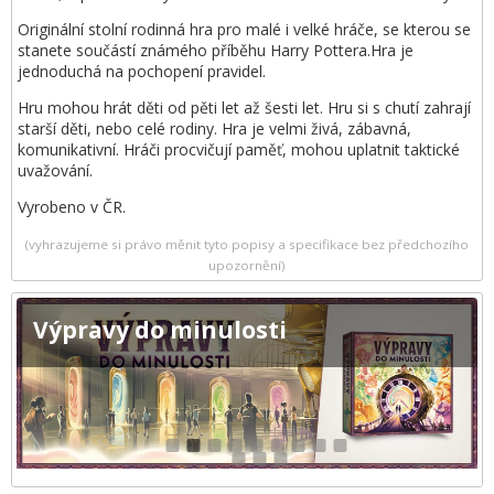
Originální stolní rodinná hra pro malé i velké hráče, se kterou se
stanete součástí známého příběhu Harry Pottera.Hra je
jednoduchá na pochopení pravidel.
Hru mohou hrát děti od pěti let až šesti let. Hru si s chutí zahrají
starší děti, nebo celé rodiny. Hra je velmi živá, zábavná,
komunikativní. Hráči procvičují paměť, mohou uplatnit taktické
uvažování.
Vyrobeno v ČR.
(vyhrazujeme si právo měnit tyto popisy a specifikace bez předchozího
upozornění)
Výpravy do minulosti
1
2
3
4
5
6
7
8
9
10
11
12