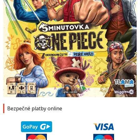
1
2
3
4
Bezpečné platby online