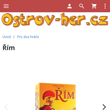
Úvod
/
Pro dva hráče
Řím