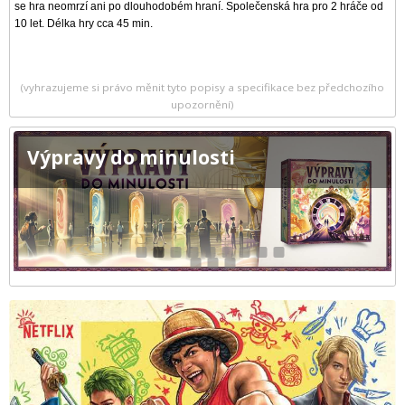
se hra neomrzí ani po dlouhodobém hraní. Společenská hra pro 2 hráče od
10 let. Délka hry cca 45 min.
(vyhrazujeme si právo měnit tyto popisy a specifikace bez předchozího
upozornění)
Výpravy do minulosti
1
2
3
4
5
6
7
8
9
10
11
12