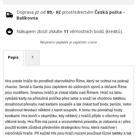
Doprava již od
89,- Kč
prostřednictvím
Česká pošta -
Balíkovna
Nákupem zboží získáte
11
věrnostních bodů (kreditů).
Recyklační poplatek je započítán v ceně
Popis
?
Hra uvede hráče do prostředí starověkého Říma, který se ocitnul na pokraji
chaosu. Senát a Garda jsou zapleteni do vášnivých sporů a občané Říma
jsou rozděleni. Snahou hráčů je získat vládu nad Římem. Hráč na tahu
vykládá karty na příslušná políčka před sebe a snaží se vhodnou taktikou
dosáhnout převahu nad kartami soupeře a tak získat buď body, peníze, nebo
dosáhnout likvidaci některé z karet soupeře. K tomu mu pomáhají hody
kostkami. Hra končí v okamžiku, kdy některý z hráčů přijde o všechny své
vítězné body. Hra Řím má jasná a srozumitelná pravidla, je zábavná a i přes
použití kostek zůstává především strategickou hrou, která nadchne i
náročnější hráče. Při každé hře jsou hráči nuceni používat různé taktiky a tak