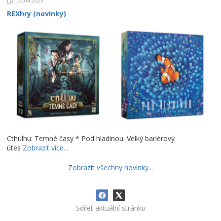
02.04.2026
REXhry (novinky)
Cthulhu: Temné časy * Pod hladinou: Velký bariérový
útes
Zobrazit více...
Zobrazit všechny novinky...
Sdílet aktuální stránku