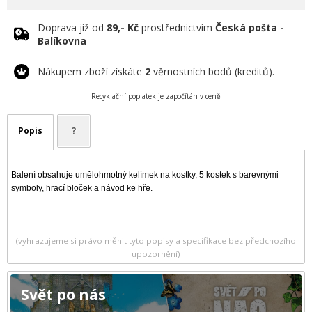
Doprava již od
89,- Kč
prostřednictvím
Česká pošta -
Balíkovna
Nákupem zboží získáte
2
věrnostních bodů (kreditů).
Recyklační poplatek je započítán v ceně
Popis
?
Balení obsahuje umělohmotný kelímek na kostky, 5 kostek s barevnými
symboly, hrací bloček a návod ke hře.
(vyhrazujeme si právo měnit tyto popisy a specifikace bez předchozího
upozornění)
Svět po nás