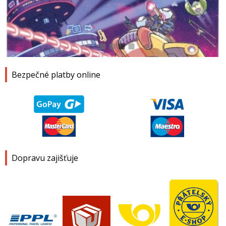
1
2
3
4
Bezpečné platby online
Dopravu zajišťuje