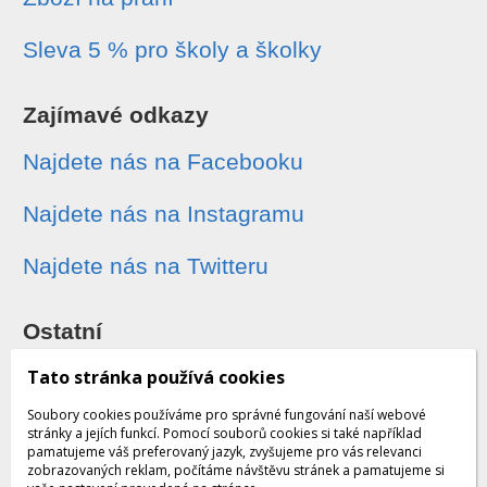
Sleva 5 % pro školy a školky
Zajímavé odkazy
Najdete nás na Facebooku
Najdete nás na Instagramu
Najdete nás na Twitteru
Ostatní
Sledování zásilek
Tato stránka používá cookies
Soubory cookies používáme pro správné fungování naší webové
Dárkové poukazy
stránky a jejích funkcí. Pomocí souborů cookies si také například
pamatujeme váš preferovaný jazyk, zvyšujeme pro vás relevanci
zobrazovaných reklam, počítáme návštěvu stránek a pamatujeme si
Obchodní podmínky - archiv