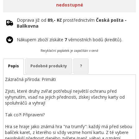
nedostupné
Doprava již od
89,- Kč
prostřednictvím
Česká pošta -
Balíkovna
Nákupem zboží získáte
7
věrnostních bodů (kreditů).
Recyklační poplatek je započítán v ceně
Popis
Podobné produkty
?
Zázračná příroda: Primáti
Zjisti, které druhy zvířat potřebují největší ochranu před
vyhynutím, vsaď na jejich přednosti, získej všechny karty od
spoluhráčů a vyhraj!
Tak co?! Připraveni?
Hra se hraje jako známá hra "na trumfy": každý má před sebou
balíček karet, z kterého si vždy vezme horní kartu. Z té vybere
nejsilnější přednost daného zvířete (např. váha) a oznámí