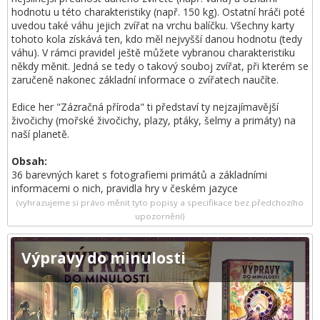
hodnotu u této charakteristiky (např. 150 kg). Ostatní hráči poté
uvedou také váhu jejich zvířat na vrchu balíčku. Všechny karty
tohoto kola získává ten, kdo měl nejvyšší danou hodnotu (tedy
váhu). V rámci pravidel ještě můžete vybranou charakteristiku
někdy měnit. Jedná se tedy o takový souboj zvířat, při kterém se
zaručeně nakonec základní informace o zvířatech naučíte.
Edice her "Zázračná příroda" ti představí ty nejzajímavější
živočichy (mořské živočichy, plazy, ptáky, šelmy a primáty) na
naší planetě.
Obsah:
36 barevných karet s fotografiemi primátů a základními
informacemi o nich, pravidla hry v českém jazyce
(vyhrazujeme si právo měnit tyto popisy a specifikace bez předchozího
upozornění)
Výpravy do minulosti