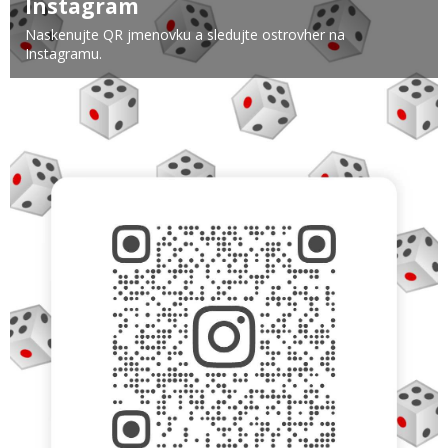
Instagram
Naskenujte QR jmenovku a sledujte ostrovher na
Instagramu.