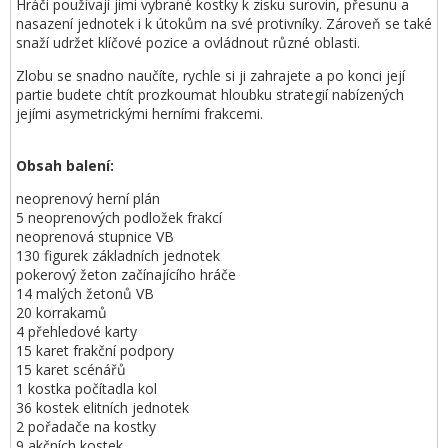
Hráči používají jimi vybrané kostky k zisku surovin, přesunu a
nasazení jednotek i k útokům na své protivníky. Zároveň se také
snaží udržet klíčové pozice a ovládnout různé oblasti.
Zlobu se snadno naučíte, rychle si ji zahrajete a po konci její
partie budete chtít prozkoumat hloubku strategií nabízených
jejími asymetrickými herními frakcemi.
Obsah balení:
neoprenový herní plán
5 neoprenových podložek frakcí
neoprenová stupnice VB
130 figurek základních jednotek
pokerový žeton začínajícího hráče
14 malých žetonů VB
20 korrakamů
4 přehledové karty
15 karet frakční podpory
15 karet scénářů
1 kostka počítadla kol
36 kostek elitních jednotek
2 pořadače na kostky
9 akčních kostek