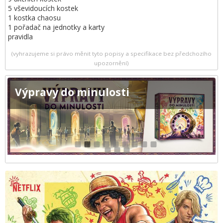
5 vševidoucích kostek
1 kostka chaosu
1 pořadač na jednotky a karty
pravidla
(vyhrazujeme si právo měnit tyto popisy a specifikace bez předchozího
upozornění)
Výpravy do minulosti
1
2
3
4
5
6
7
8
9
10
11
12