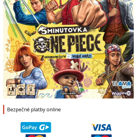
1
2
3
4
Bezpečné platby online