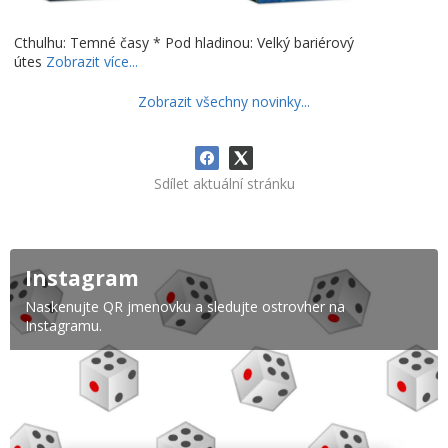
Cthulhu: Temné časy * Pod hladinou: Velký bariérový
útes
Zobrazit více...
Zobrazit všechny novinky...
Sdílet aktuální stránku
Instagram
Naskenujte QR jmenovku a sledujte ostrovher na
Instagramu.