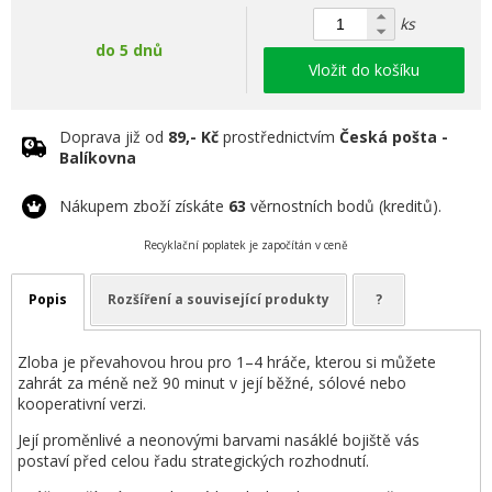
ks
do 5 dnů
Vložit do košíku
Doprava již od
89,- Kč
prostřednictvím
Česká pošta -
Balíkovna
Nákupem zboží získáte
63
věrnostních bodů (kreditů).
Recyklační poplatek je započítán v ceně
Popis
Rozšíření a související produkty
?
Zloba je převahovou hrou pro 1–4 hráče, kterou si můžete
zahrát za méně než 90 minut v její běžné, sólové nebo
kooperativní verzi.
Její proměnlivé a neonovými barvami nasáklé bojiště vás
postaví před celou řadu strategických rozhodnutí.