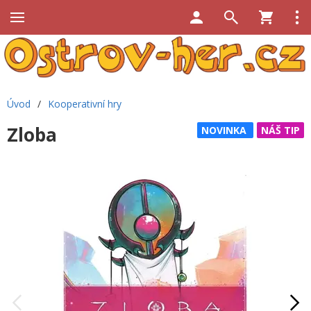
Úvod
/
Kooperativní hry
Zloba
NOVINKA
NÁŠ TIP