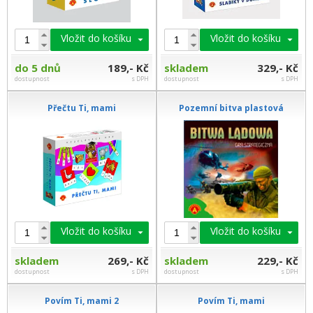
Vložit do košíku
Vložit do košíku
do 5 dnů
189,- Kč
skladem
329,- Kč
dostupnost
s DPH
dostupnost
s DPH
Přečtu Ti, mami
Pozemní bitva plastová
Vložit do košíku
Vložit do košíku
skladem
269,- Kč
skladem
229,- Kč
dostupnost
s DPH
dostupnost
s DPH
Povím Ti, mami 2
Povím Ti, mami