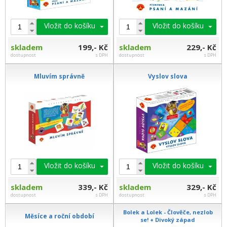
Vložit do košíku
Vložit do košíku
skladem
199,- Kč
skladem
229,- Kč
dostupnost
s DPH
dostupnost
s DPH
Mluvím správně
Vyslov slova
Vložit do košíku
Vložit do košíku
skladem
339,- Kč
skladem
329,- Kč
dostupnost
s DPH
dostupnost
s DPH
Bolek a Lolek - Člověče, nezlob
Měsíce a roční období
se! + Divoký západ