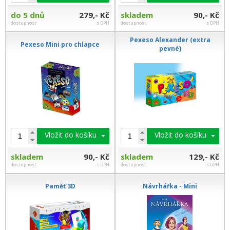
do 5 dnů
279,- Kč
skladem
90,- Kč
dostupnost
s DPH
dostupnost
s DPH
Pexeso Alexander (extra
Pexeso Mini pro chlapce
pevné)
Vložit do košíku
Vložit do košíku
skladem
90,- Kč
skladem
129,- Kč
dostupnost
s DPH
dostupnost
s DPH
Paměť 3D
Návrhářka - Mini