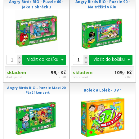
Angry Birds RIO - Puzzle 60 -
Angry Birds RIO - Puzzle 90 -
Jako z obrázku
Na tržišti v Riu!
Vložit do košíku
Vložit do košíku
skladem
99,- Kč
skladem
109,- Kč
dostupnost
s DPH
dostupnost
s DPH
Angry Birds RIO - Puzzle Maxi 20
Bolek a Lolek - 3 v 1
- Ptačí koncert