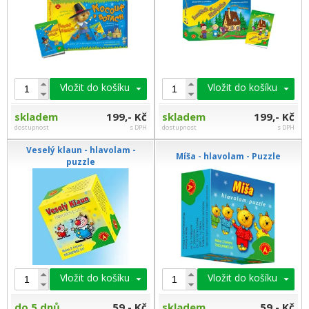
Vložit do košíku
Vložit do košíku
skladem
199,- Kč
skladem
199,- Kč
dostupnost
s DPH
dostupnost
s DPH
Veselý klaun - hlavolam -
Míša - hlavolam - Puzzle
puzzle
Vložit do košíku
Vložit do košíku
do 5 dnů
59,- Kč
skladem
59,- Kč