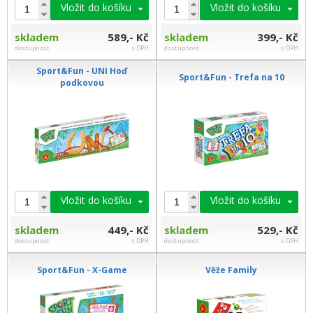
Vložit do košíku
Vložit do košíku
skladem
589,- Kč
skladem
399,- Kč
dostupnost
s DPH
dostupnost
s DPH
Sport&Fun - UNI Hoď
Sport&Fun - Trefa na 10
podkovou
Vložit do košíku
Vložit do košíku
skladem
449,- Kč
skladem
529,- Kč
dostupnost
s DPH
dostupnost
s DPH
Sport&Fun - X-Game
Věže Family