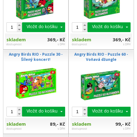
Vložit do košíku
Vložit do košíku
skladem
369,- Kč
skladem
369,- Kč
dostupnost
s DPH
dostupnost
s DPH
Angry Birds RIO - Puzzle 30 -
Angry Birds RIO - Puzzle 60 -
Šílený koncert!
Voňavá džungle
Vložit do košíku
Vložit do košíku
skladem
89,- Kč
skladem
99,- Kč
dostupnost
s DPH
dostupnost
s DPH