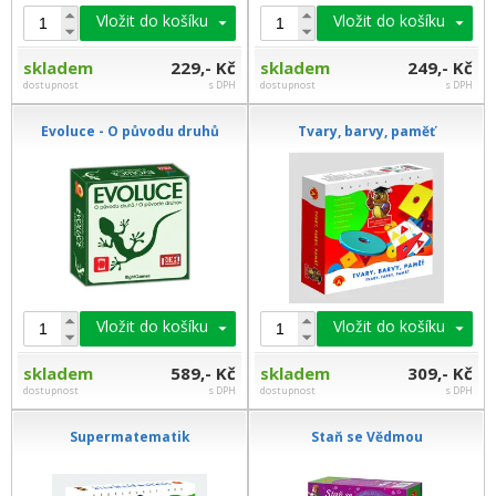
Vložit do košíku
Vložit do košíku
skladem
229,- Kč
skladem
249,- Kč
dostupnost
s DPH
dostupnost
s DPH
Evoluce - O původu druhů
Tvary, barvy, paměť
Vložit do košíku
Vložit do košíku
skladem
589,- Kč
skladem
309,- Kč
dostupnost
s DPH
dostupnost
s DPH
Supermatematik
Staň se Vědmou