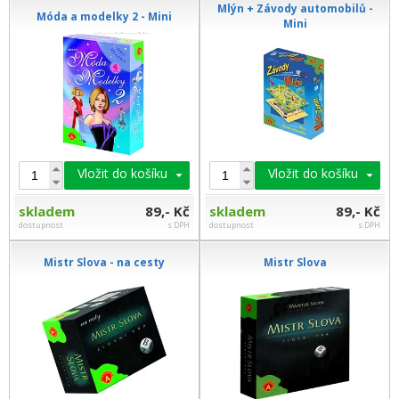
Mlýn + Závody automobilů -
Móda a modelky 2 - Mini
Mini
Vložit do košíku
Vložit do košíku
skladem
89,- Kč
skladem
89,- Kč
dostupnost
s DPH
dostupnost
s DPH
Mistr Slova - na cesty
Mistr Slova