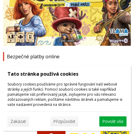
1
2
3
4
Bezpečné platby online
Tato stránka používá cookies
Soubory cookies používáme pro správné fungování naší webové
stránky a jejích funkcí. Pomocí souborů cookies si také například
pamatujeme váš preferovaný jazyk, zvyšujeme pro vás relevanci
zobrazovaných reklam, počítáme návštěvu stránek a pamatujeme si
vaše nastavení provedená na stránce.
Dopravu zajišťuje
Zakázat
Přizpůsobit
Povolit vše