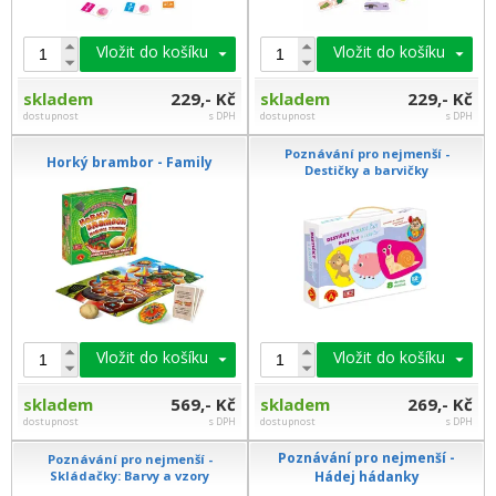
Vložit do košíku
Vložit do košíku
skladem
229,- Kč
skladem
229,- Kč
dostupnost
s DPH
dostupnost
s DPH
Poznávání pro nejmenší -
Horký brambor - Family
Destičky a barvičky
Vložit do košíku
Vložit do košíku
skladem
569,- Kč
skladem
269,- Kč
dostupnost
s DPH
dostupnost
s DPH
Poznávání pro nejmenší -
Poznávání pro nejmenší -
Skládačky: Barvy a vzory
Hádej hádanky