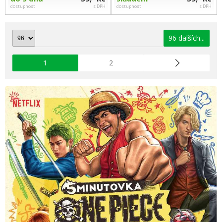
dostupnost
s DPH
dostupnost
s DPH
96 dalších...
1
2