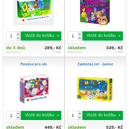
Vložit do košíku
Vložit do košíku
do 5 dnů
289,- Kč
skladem
349,- Kč
dostupnost
s DPH
dostupnost
s DPH
Pexeso pro uši
Zamotej se! - Junior
Vložit do košíku
Vložit do košíku
skladem
449,- Kč
skladem
529,- Kč