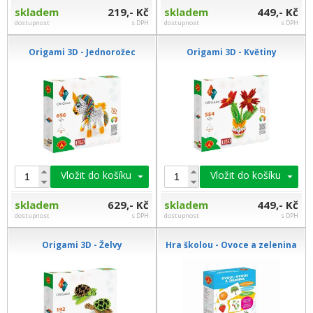
skladem
219,- Kč
skladem
449,- Kč
dostupnost
s DPH
dostupnost
s DPH
Origami 3D - Jednorožec
Origami 3D - Květiny
Vložit do košíku
Vložit do košíku
skladem
629,- Kč
skladem
449,- Kč
dostupnost
s DPH
dostupnost
s DPH
Origami 3D - Želvy
Hra školou - Ovoce a zelenina