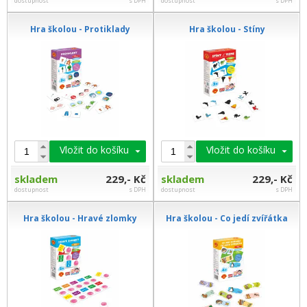
dostupnost
s DPH
dostupnost
s DPH
Hra školou - Protiklady
Hra školou - Stíny
Vložit do košíku
Vložit do košíku
skladem
229,- Kč
skladem
229,- Kč
dostupnost
s DPH
dostupnost
s DPH
Hra školou - Hravé zlomky
Hra školou - Co jedí zvířátka