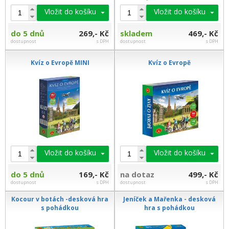
Vložit do košíku
Vložit do košíku
do 5 dnů
269,- Kč
skladem
469,- Kč
dostupnost
s DPH
dostupnost
s DPH
Kvíz o Evropě MINI
Kvíz o Evropě
Vložit do košíku
Vložit do košíku
do 5 dnů
169,- Kč
na dotaz
499,- Kč
dostupnost
s DPH
dostupnost
s DPH
Kocour v botách -desková hra
Jeníček a Mařenka - desková
s pohádkou
hra s pohádkou