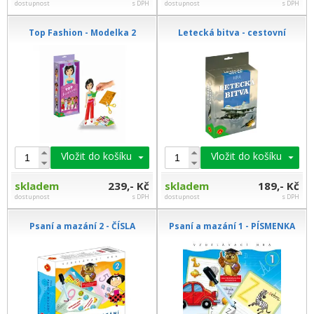
dostupnost
s DPH
dostupnost
s DPH
Top Fashion - Modelka 2
Letecká bitva - cestovní
Vložit do košíku
Vložit do košíku
skladem
239,- Kč
skladem
189,- Kč
dostupnost
s DPH
dostupnost
s DPH
Psaní a mazání 2 - ČÍSLA
Psaní a mazání 1 - PÍSMENKA