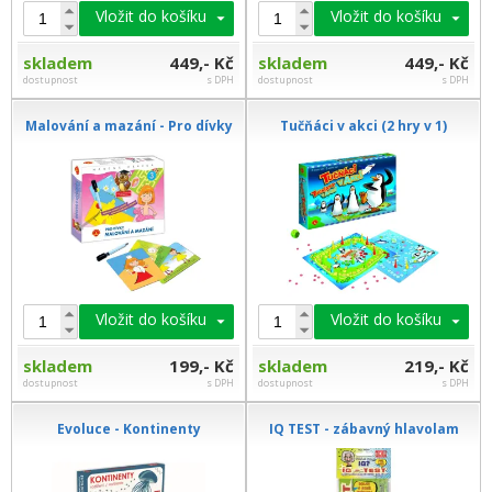
Vložit do košíku
Vložit do košíku
skladem
449,- Kč
skladem
449,- Kč
dostupnost
s DPH
dostupnost
s DPH
Malování a mazání - Pro dívky
Tučňáci v akci (2 hry v 1)
Vložit do košíku
Vložit do košíku
skladem
199,- Kč
skladem
219,- Kč
dostupnost
s DPH
dostupnost
s DPH
Evoluce - Kontinenty
IQ TEST - zábavný hlavolam