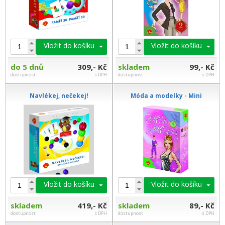
Vložit do košíku
Vložit do košíku
do 5 dnů
309,- Kč
skladem
99,- Kč
dostupnost
s DPH
dostupnost
s DPH
Navlékej, nečekej!
Móda a modelky - Mini
Vložit do košíku
Vložit do košíku
skladem
419,- Kč
skladem
89,- Kč
dostupnost
s DPH
dostupnost
s DPH