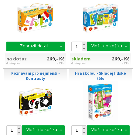
Zobrazit detail
Vložit do košíku
na dotaz
269,- Kč
skladem
269,- Kč
dostupnost
s DPH
dostupnost
s DPH
Poznávání pro nejmenší -
Hra školou - Skládej lidské
Kontrasty
tělo
Vložit do košíku
Vložit do košíku