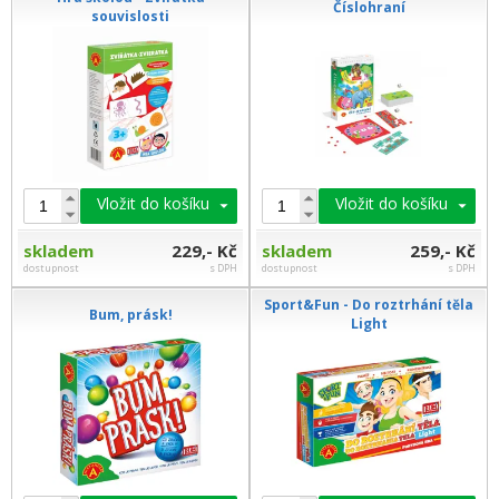
Číslohraní
souvislosti
Vložit do košíku
Vložit do košíku
skladem
229,- Kč
skladem
259,- Kč
dostupnost
s DPH
dostupnost
s DPH
Sport&Fun - Do roztrhání těla
Bum, prásk!
Light