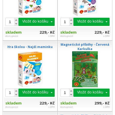
Vložit do košíku
Vložit do košíku
skladem
229,- Kč
skladem
229,- Kč
dostupnost
s DPH
dostupnost
s DPH
Magnetické příběhy - Červená
Hra školou - Najdi maminku
Karkulka
Vložit do košíku
Vložit do košíku
skladem
229,- Kč
skladem
299,- Kč
dostupnost
s DPH
dostupnost
s DPH