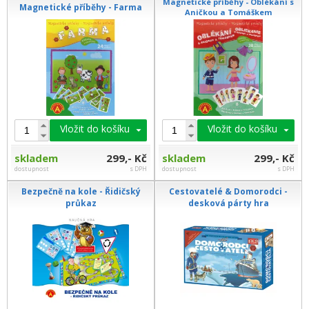
Magnetické příběhy - Oblékání s
Magnetické příběhy - Farma
Aničkou a Tomáškem
Vložit do košíku
Vložit do košíku
skladem
299,- Kč
skladem
299,- Kč
dostupnost
s DPH
dostupnost
s DPH
Bezpečně na kole - Řidičský
Cestovatelé & Domorodci -
průkaz
desková párty hra