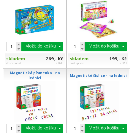
Vložit do košíku
Vložit do košíku
skladem
269,- Kč
skladem
199,- Kč
dostupnost
s DPH
dostupnost
s DPH
Magnetická písmenka - na
Magnetické číslice - na lednici
lednici
Vložit do košíku
Vložit do košíku