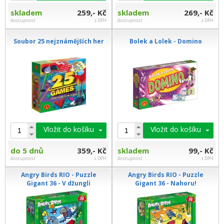
skladem
259,- Kč
skladem
269,- Kč
dostupnost
s DPH
dostupnost
s DPH
Soubor 25 nejznámějších her
Bolek a Lolek - Domino
Vložit do košíku
Vložit do košíku
do 5 dnů
359,- Kč
skladem
99,- Kč
dostupnost
s DPH
dostupnost
s DPH
Angry Birds RIO - Puzzle
Angry Birds RIO - Puzzle
Gigant 36 - V džungli
Gigant 36 - Nahoru!