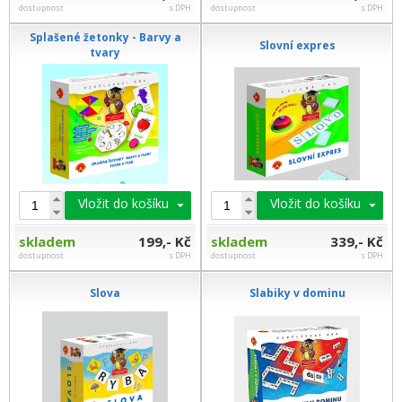
dostupnost
s DPH
dostupnost
s DPH
Splašené žetonky - Barvy a
Slovní expres
tvary
Vložit do košíku
Vložit do košíku
skladem
199,- Kč
skladem
339,- Kč
dostupnost
s DPH
dostupnost
s DPH
Slova
Slabiky v dominu