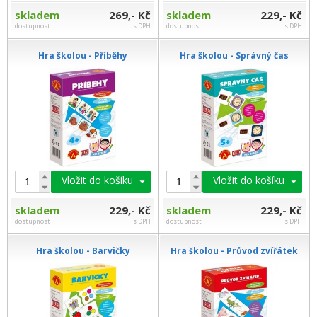
skladem
269,- Kč
skladem
229,- Kč
dostupnost
s DPH
dostupnost
s DPH
Hra školou - Příběhy
Hra školou - Správný čas
Vložit do košíku
Vložit do košíku
skladem
229,- Kč
skladem
229,- Kč
dostupnost
s DPH
dostupnost
s DPH
Hra školou - Barvičky
Hra školou - Průvod zvířátek