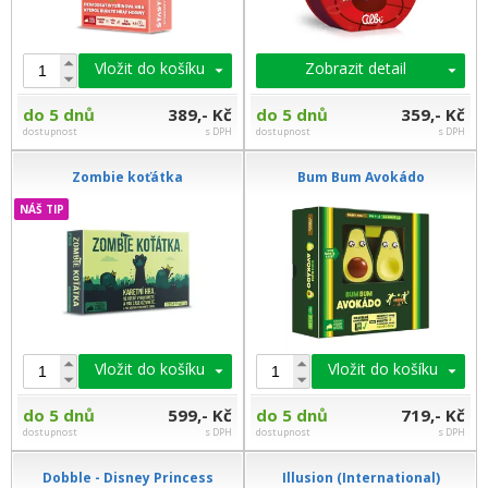
Vložit do košíku
Zobrazit detail
do 5 dnů
389,- Kč
do 5 dnů
359,- Kč
dostupnost
s DPH
dostupnost
s DPH
Zombie koťátka
Bum Bum Avokádo
NÁŠ TIP
Vložit do košíku
Vložit do košíku
do 5 dnů
599,- Kč
do 5 dnů
719,- Kč
dostupnost
s DPH
dostupnost
s DPH
Dobble - Disney Princess
Illusion (International)