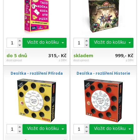
Vložit do košíku
Vložit do košíku
do 5 dnů
315,- Kč
skladem
999,- Kč
dostupnost
s DPH
dostupnost
s DPH
Desítka - rozšíření Příroda
Desítka - rozšíření Historie
Vložit do košíku
Vložit do košíku