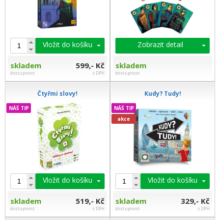
Vložit do košíku
Zobrazit detail
skladem
599,- Kč
skladem
dostupnost
s DPH
dostupnost
Čtyřmi slovy!
Kudy? Tudy!
NÁŠ TIP
NÁŠ TIP
akce
Vložit do košíku
Vložit do košíku
skladem
519,- Kč
skladem
329,- Kč
dostupnost
s DPH
dostupnost
s DPH