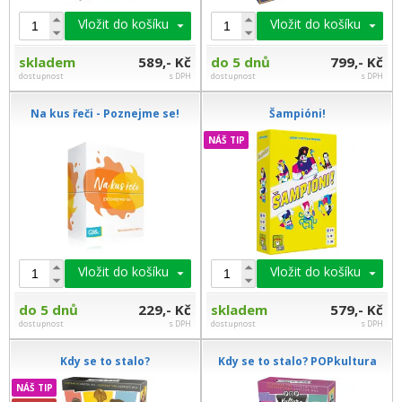
Vložit do košíku
Vložit do košíku
skladem
589,- Kč
do 5 dnů
799,- Kč
dostupnost
s DPH
dostupnost
s DPH
Na kus řeči - Poznejme se!
Šampióni!
NÁŠ TIP
Vložit do košíku
Vložit do košíku
do 5 dnů
229,- Kč
skladem
579,- Kč
dostupnost
s DPH
dostupnost
s DPH
Kdy se to stalo?
Kdy se to stalo? POPkultura
NÁŠ TIP