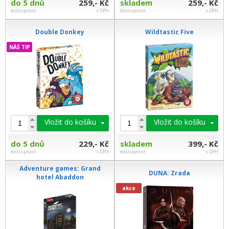
do 5 dnů
259,- Kč
skladem
259,- Kč
dostupnost
s DPH
dostupnost
s DPH
Double Donkey
Wildtastic Five
NÁŠ TIP
Vložit do košíku
Vložit do košíku
do 5 dnů
229,- Kč
skladem
399,- Kč
dostupnost
s DPH
dostupnost
s DPH
Adventure games: Grand
DUNA: Zrada
hotel Abaddon
akce