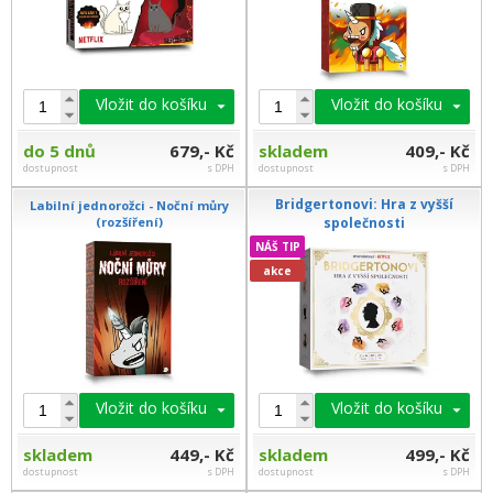
Vložit do košíku
Vložit do košíku
do 5 dnů
679,- Kč
skladem
409,- Kč
dostupnost
s DPH
dostupnost
s DPH
Bridgertonovi: Hra z vyšší
Labilní jednorožci - Noční můry
(rozšíření)
společnosti
NÁŠ TIP
akce
Vložit do košíku
Vložit do košíku
skladem
449,- Kč
skladem
499,- Kč
dostupnost
s DPH
dostupnost
s DPH