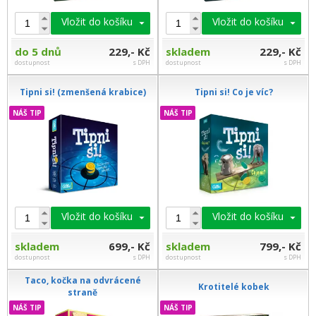
Vložit do košíku
Vložit do košíku
do 5 dnů
229,- Kč
skladem
229,- Kč
dostupnost
s DPH
dostupnost
s DPH
Tipni si! (zmenšená krabice)
Tipni si! Co je víc?
NÁŠ TIP
NÁŠ TIP
Vložit do košíku
Vložit do košíku
skladem
699,- Kč
skladem
799,- Kč
dostupnost
s DPH
dostupnost
s DPH
Taco, kočka na odvrácené
Krotitelé kobek
straně
NÁŠ TIP
NÁŠ TIP