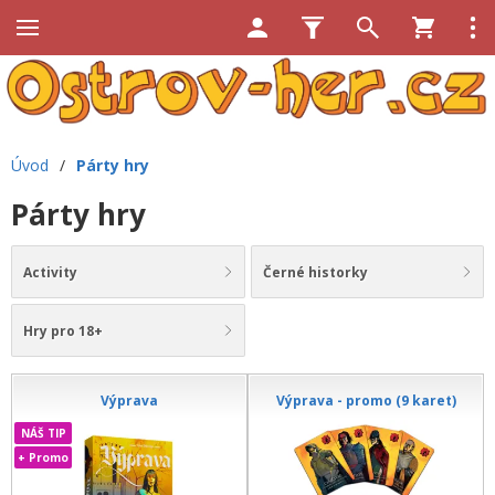
Úvod
/
Párty hry
Párty hry
Activity
Černé historky
Hry pro 18+
Výprava
Výprava - promo (9 karet)
NÁŠ TIP
+ Promo