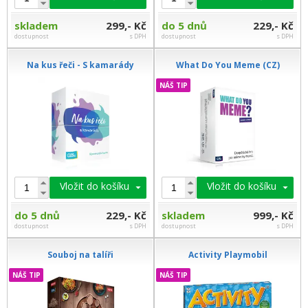
skladem
299,- Kč
do 5 dnů
229,- Kč
dostupnost
s DPH
dostupnost
s DPH
Na kus řeči - S kamarády
What Do You Meme (CZ)
NÁŠ TIP
Vložit do košíku
Vložit do košíku
do 5 dnů
229,- Kč
skladem
999,- Kč
dostupnost
s DPH
dostupnost
s DPH
Souboj na talíři
Activity Playmobil
NÁŠ TIP
NÁŠ TIP