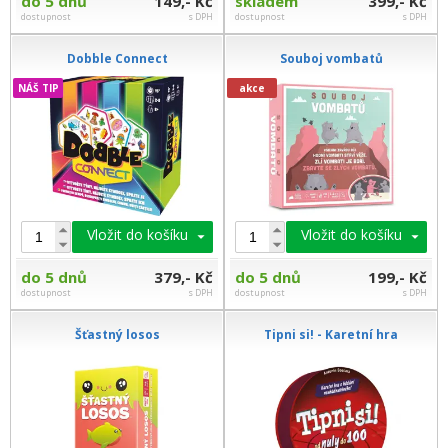
do 5 dnů
149,- Kč
skladem
399,- Kč
dostupnost
s DPH
dostupnost
s DPH
Dobble Connect
Souboj vombatů
NÁŠ TIP
akce
Vložit do košíku
Vložit do košíku
do 5 dnů
379,- Kč
do 5 dnů
199,- Kč
dostupnost
s DPH
dostupnost
s DPH
Šťastný losos
Tipni si! - Karetní hra