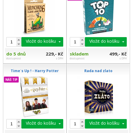
Vložit do košíku
Vložit do košíku
do 5 dnů
229,- Kč
skladem
499,- Kč
dostupnost
s DPH
dostupnost
s DPH
Timeʾs Up ! - Harry Potter
Rada nad zlato
NÁŠ TIP
Vložit do košíku
Vložit do košíku