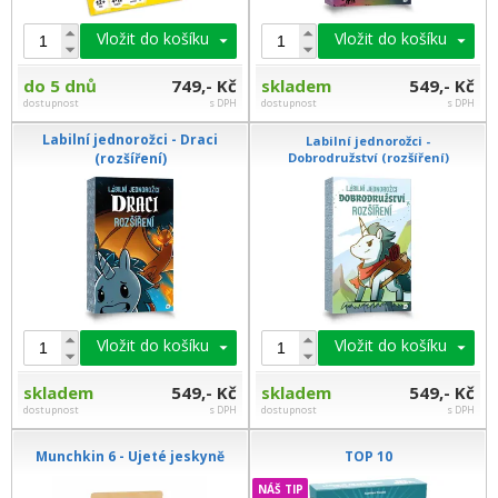
Vložit do košíku
Vložit do košíku
do 5 dnů
749,- Kč
skladem
549,- Kč
dostupnost
s DPH
dostupnost
s DPH
Labilní jednorožci - Draci
Labilní jednorožci -
(rozšíření)
Dobrodružství (rozšíření)
Vložit do košíku
Vložit do košíku
skladem
549,- Kč
skladem
549,- Kč
dostupnost
s DPH
dostupnost
s DPH
Munchkin 6 - Ujeté jeskyně
TOP 10
NÁŠ TIP