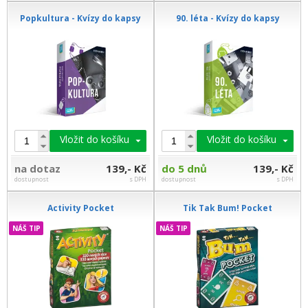
Popkultura - Kvízy do kapsy
90. léta - Kvízy do kapsy
Vložit do košíku
Vložit do košíku
na dotaz
139,- Kč
do 5 dnů
139,- Kč
dostupnost
s DPH
dostupnost
s DPH
Activity Pocket
Tik Tak Bum! Pocket
NÁŠ TIP
NÁŠ TIP