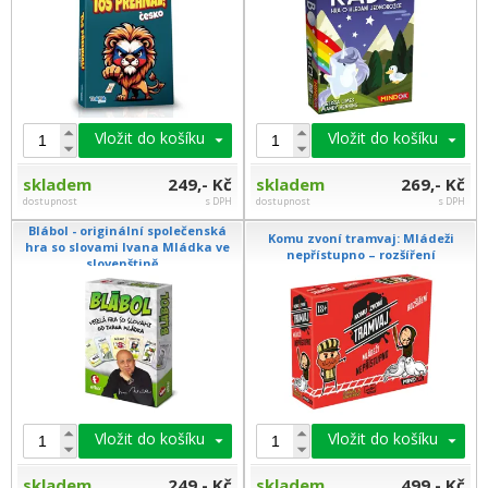
Vložit do košíku
Vložit do košíku
skladem
249,- Kč
skladem
269,- Kč
dostupnost
s DPH
dostupnost
s DPH
Blábol - originální společenská
Komu zvoní tramvaj: Mládeži
hra so slovami Ivana Mládka ve
nepřístupno – rozšíření
slovenštině...
Vložit do košíku
Vložit do košíku
skladem
249,- Kč
skladem
499,- Kč