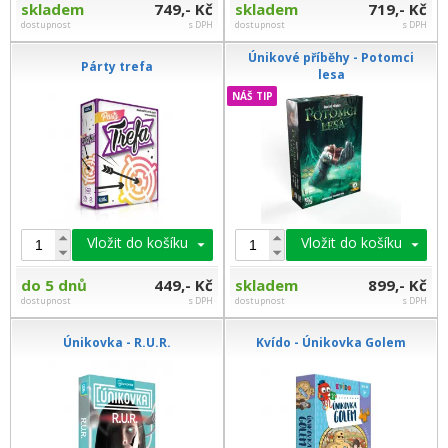
skladem
749,- Kč
skladem
719,- Kč
dostupnost
s DPH
dostupnost
s DPH
Únikové příběhy - Potomci
Párty trefa
lesa
NÁŠ TIP
Vložit do košíku
Vložit do košíku
do 5 dnů
449,- Kč
skladem
899,- Kč
dostupnost
s DPH
dostupnost
s DPH
Únikovka - R.U.R.
Kvído - Únikovka Golem