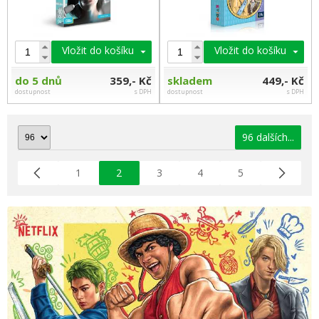
Vložit do košíku
Vložit do košíku
do 5 dnů
359,- Kč
skladem
449,- Kč
dostupnost
s DPH
dostupnost
s DPH
96 dalších...
1
2
3
4
5