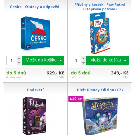
Příběhy z kostek - Paw Patrol
Česko - Otázky a odpovědi
(Tlapková patrola)
Vložit do košíku
Vložit do košíku
do 5 dnů
629,- Kč
do 5 dnů
349,- Kč
dostupnost
s DPH
dostupnost
s DPH
Podsvětí
Dixit Disney Edition (CZ)
NÁŠ TIP