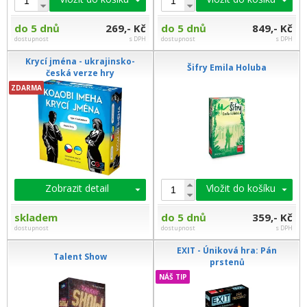
do 5 dnů
269,- Kč
do 5 dnů
849,- Kč
dostupnost
s DPH
dostupnost
s DPH
Krycí jména - ukrajinsko-
Šifry Emila Holuba
česká verze hry
ZDARMA
Zobrazit detail
Vložit do košíku
skladem
do 5 dnů
359,- Kč
dostupnost
dostupnost
s DPH
EXIT - Úniková hra: Pán
Talent Show
prstenů
NÁŠ TIP