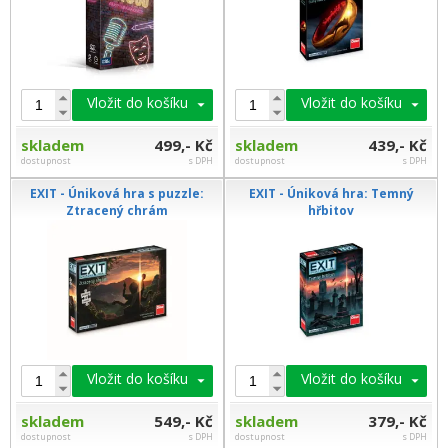
Vložit do košíku
Vložit do košíku
skladem
499,- Kč
skladem
439,- Kč
dostupnost
s DPH
dostupnost
s DPH
EXIT - Úniková hra s puzzle:
EXIT - Úniková hra: Temný
Ztracený chrám
hřbitov
Vložit do košíku
Vložit do košíku
skladem
549,- Kč
skladem
379,- Kč
dostupnost
s DPH
dostupnost
s DPH