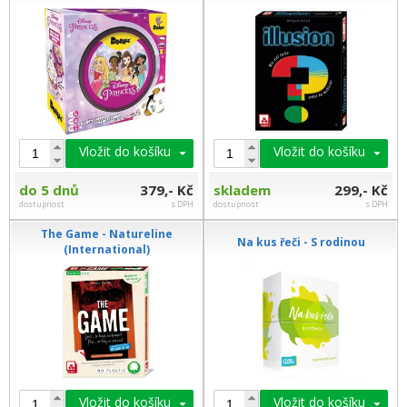
Vložit do košíku
Vložit do košíku
do 5 dnů
379,- Kč
skladem
299,- Kč
dostupnost
s DPH
dostupnost
s DPH
The Game - Natureline
Na kus řeči - S rodinou
(International)
Vložit do košíku
Vložit do košíku