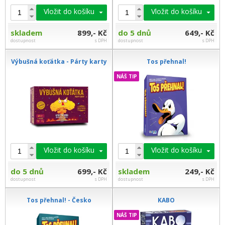
Vložit do košíku
Vložit do košíku
skladem
899,- Kč
do 5 dnů
649,- Kč
dostupnost
s DPH
dostupnost
s DPH
Výbušná koťátka - Párty karty
Tos přehnal!
NÁŠ TIP
Vložit do košíku
Vložit do košíku
do 5 dnů
699,- Kč
skladem
249,- Kč
dostupnost
s DPH
dostupnost
s DPH
Tos přehnal! - Česko
KABO
NÁŠ TIP