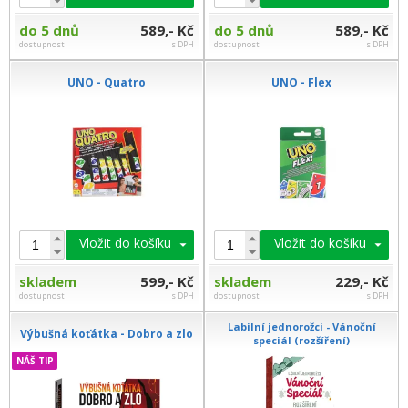
do 5 dnů
589,- Kč
do 5 dnů
589,- Kč
dostupnost
s DPH
dostupnost
s DPH
UNO - Quatro
UNO - Flex
Vložit do košíku
Vložit do košíku
skladem
599,- Kč
skladem
229,- Kč
dostupnost
s DPH
dostupnost
s DPH
Labilní jednorožci - Vánoční
Výbušná koťátka - Dobro a zlo
speciál (rozšíření)
NÁŠ TIP