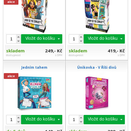
akce
Vložit do košíku
Vložit do košíku
skladem
249,- Kč
skladem
419,- Kč
dostupnost
s DPH
dostupnost
s DPH
Jedním tahem
Únikovka - V Říši divů
akce
Vložit do košíku
Vložit do košíku