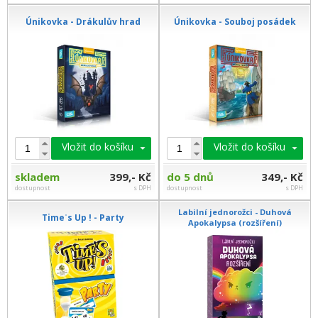
Únikovka - Drákulův hrad
Únikovka - Souboj posádek
Vložit do košíku
Vložit do košíku
skladem
399,- Kč
do 5 dnů
349,- Kč
dostupnost
s DPH
dostupnost
s DPH
Labilní jednorožci - Duhová
Timeʾs Up ! - Party
Apokalypsa (rozšíření)