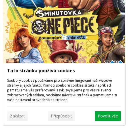
Tato stránka používá cookies
1
2
3
4
Soubory cookies používáme pro správné fungování naší webové
stránky a jejích funkcí. Pomocí souborů cookies si také například
Bezpečné platby online
pamatujeme váš preferovaný jazyk, zvyšujeme pro vás relevanci
zobrazovaných reklam, počítáme návštěvu stránek a pamatujeme si
vaše nastavení provedená na stránce.
Zakázat
Přizpůsobit
Povolit vše