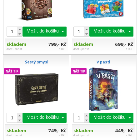
Vložit do košíku
Vložit do košíku
skladem
799,- Kč
skladem
699,- Kč
dostupnost
s DPH
dostupnost
s DPH
Šestý smysl
V pasti
NÁŠ TIP
NÁŠ TIP
Vložit do košíku
Vložit do košíku
skladem
749,- Kč
skladem
449,- Kč
dostupnost
s DPH
dostupnost
s DPH