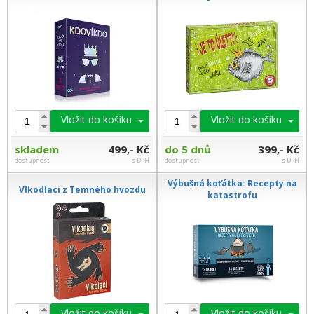
Vložit do košíku
Vložit do košíku
skladem
499,- Kč
do 5 dnů
399,- Kč
dostupnost
s DPH
dostupnost
s DPH
Výbušná koťátka: Recepty na
Vlkodlaci z Temného hvozdu
katastrofu
Vložit do košíku
Vložit do košíku