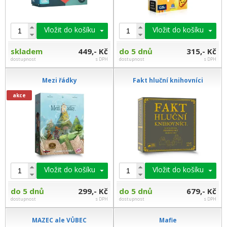
Vložit do košíku
Vložit do košíku
skladem
449,- Kč
do 5 dnů
315,- Kč
dostupnost
s DPH
dostupnost
s DPH
Mezi řádky
Fakt hluční knihovníci
akce
Vložit do košíku
Vložit do košíku
do 5 dnů
299,- Kč
do 5 dnů
679,- Kč
dostupnost
s DPH
dostupnost
s DPH
MAZEC ale VŮBEC
Mafie