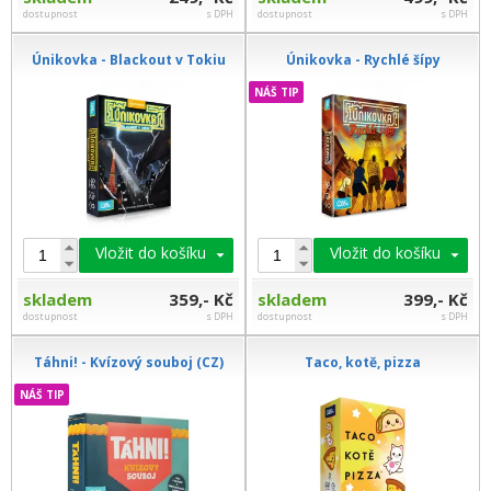
dostupnost
s DPH
dostupnost
s DPH
Únikovka - Blackout v Tokiu
Únikovka - Rychlé šípy
NÁŠ TIP
Vložit do košíku
Vložit do košíku
skladem
359,- Kč
skladem
399,- Kč
dostupnost
s DPH
dostupnost
s DPH
Táhni! - Kvízový souboj (CZ)
Taco, kotě, pizza
NÁŠ TIP