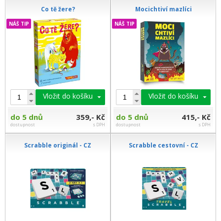
Co tě žere?
Mocichtiví mazlíci
NÁŠ TIP
NÁŠ TIP
Vložit do košíku
Vložit do košíku
do 5 dnů
359,- Kč
do 5 dnů
415,- Kč
dostupnost
s DPH
dostupnost
s DPH
Scrabble originál - CZ
Scrabble cestovní - CZ