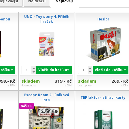
ejlevnější
Nejdražší
Nejnovější
UNO - Toy story 4: Příběh
oponou
Heslo!
hraček
košíku
Vložit do košíku
Vložit do košíku
399,- Kč
skladem
319,- Kč
skladem
269,- Kč
s DPH
dostupnost
s DPH
dostupnost
s DPH
Escape Room 2 - úniková
TEPfaktor - stírací karty
hra
NÁŠ TIP