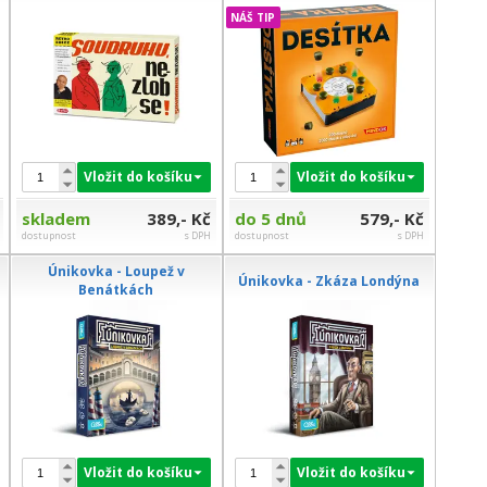
NÁŠ TIP
Vložit do košíku
Vložit do košíku
skladem
389,- Kč
do 5 dnů
579,- Kč
dostupnost
s DPH
dostupnost
s DPH
Únikovka - Loupež v
Únikovka - Zkáza Londýna
Benátkách
Vložit do košíku
Vložit do košíku