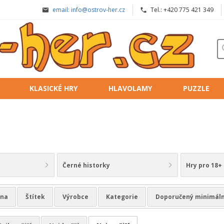
email: info@ostrov-her.cz
Tel.: +420 775 421 349
KLASICKÉ HRY
HLAVOLAMY
PUZZLE
Černé historky
Hry pro 18+
na
Štítek
Výrobce
Kategorie
Doporučený minimáln