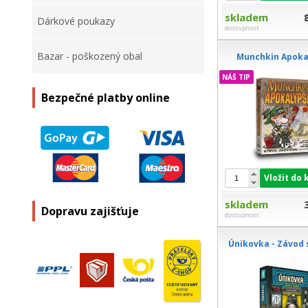
skladem
Dárkové poukazy
dostupnost
Bazar - poškozený obal
Munchkin Apoka
NÁŠ TIP
Bezpečné platby online
Vložit do 
skladem
Dopravu zajišťuje
dostupnost
Únikovka - Závod