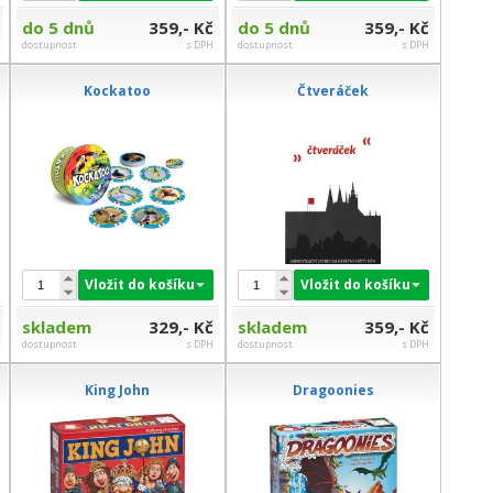
do 5 dnů
359,- Kč
do 5 dnů
359,- Kč
dostupnost
s DPH
dostupnost
s DPH
Kockatoo
Čtveráček
Vložit do košíku
Vložit do košíku
skladem
329,- Kč
skladem
359,- Kč
dostupnost
s DPH
dostupnost
s DPH
King John
Dragoonies