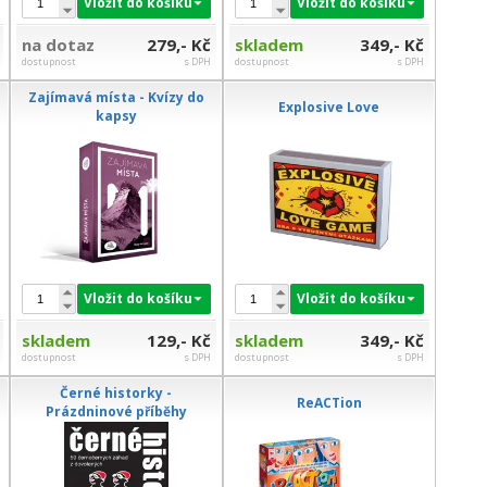
Vložit do košíku
Vložit do košíku
na dotaz
279,- Kč
skladem
349,- Kč
dostupnost
s DPH
dostupnost
s DPH
Zajímavá místa - Kvízy do
Explosive Love
kapsy
Vložit do košíku
Vložit do košíku
skladem
129,- Kč
skladem
349,- Kč
dostupnost
s DPH
dostupnost
s DPH
Černé historky -
ReACTion
Prázdninové příběhy