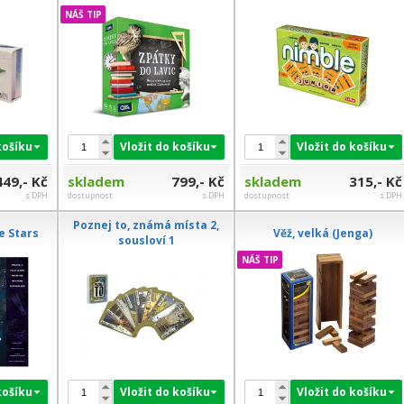
NÁŠ TIP
košíku
Vložit do košíku
Vložit do košíku
449,- Kč
skladem
799,- Kč
skladem
315,- Kč
s DPH
dostupnost
s DPH
dostupnost
s DPH
Poznej to, známá místa 2,
e Stars
Věž, velká (Jenga)
sousloví 1
NÁŠ TIP
košíku
Vložit do košíku
Vložit do košíku