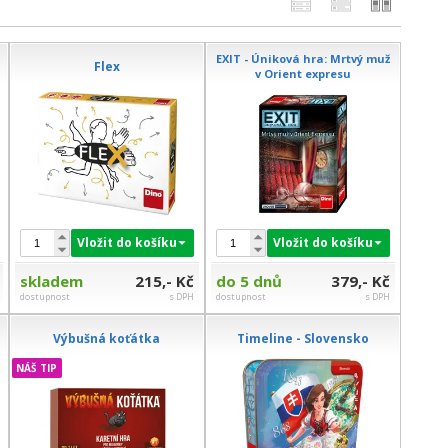
EXIT - Úniková hra: Mrtvý muž
Flex
v Orient expresu
Vložit do košíku
Vložit do košíku
skladem
215,- Kč
do 5 dnů
379,- Kč
dostupnost
s DPH
dostupnost
s DPH
Výbušná koťátka
Timeline - Slovensko
NÁŠ TIP