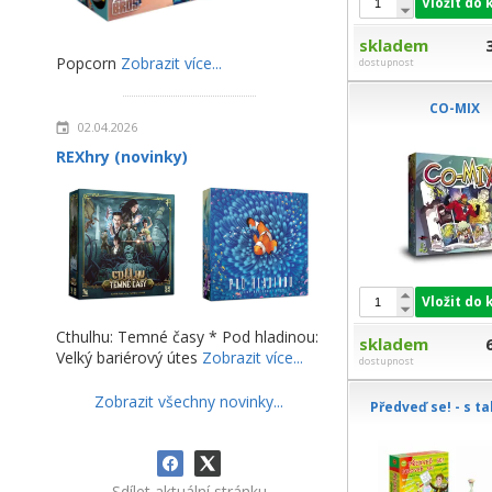
Vložit do 
skladem
Popcorn
Zobrazit více...
dostupnost
CO-MIX
02.04.2026
REXhry (novinky)
Vložit do 
Cthulhu: Temné časy * Pod hladinou:
skladem
Velký bariérový útes
Zobrazit více...
dostupnost
Zobrazit všechny novinky...
Předveď se! - s t
Sdílet aktuální stránku