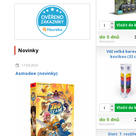
Vložit do 
do 5 dnů
dostupnost
Novinky
Věž velká bare
kostkou (32 
17.04.2026
Asmodee (novinky)
Vložit do 
do 5 dnů
dostupnost
Dixit: 7. rozšíř