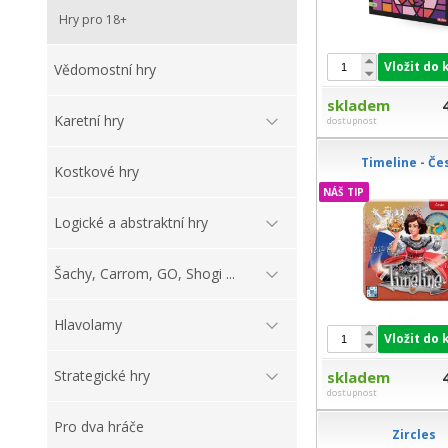
Hry pro 18+
Vložit do 
Vědomostní hry
skladem
Karetní hry
dostupnost
Timeline - Če
Kostkové hry
NÁŠ TIP
Logické a abstraktní hry
Šachy, Carrom, GO, Shogi ...
Hlavolamy
Vložit do 
Strategické hry
skladem
dostupnost
Pro dva hráče
Zircles