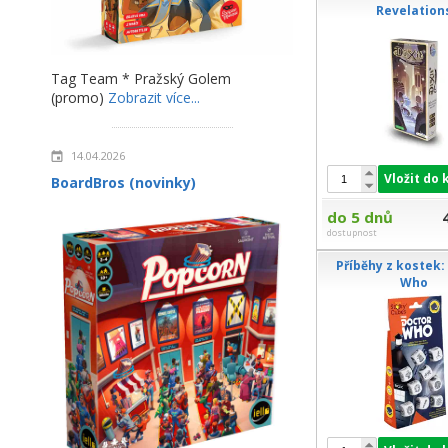
Revelation
Tag Team * Pražský Golem
(promo)
Zobrazit více...
14.04.2026
Vložit do 
BoardBros (novinky)
do 5 dnů
dostupnost
Příběhy z kostek:
Who