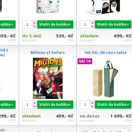
košíku
Vložit do košíku
Vložit do košíku
359,- Kč
do 5 dnů
539,- Kč
skladem
699,- Kč
s DPH
dostupnost
s DPH
dostupnost
s DPH
vná s
Millions of Dollars
Věž XXL (60 cm) v tašce
cm)
NÁŠ TIP
košíku
Vložit do košíku
Vložit do košíku
299,- Kč
skladem
459,- Kč
na dotaz
1 699,- Kč
s DPH
dostupnost
s DPH
dostupnost
s DPH
ení -