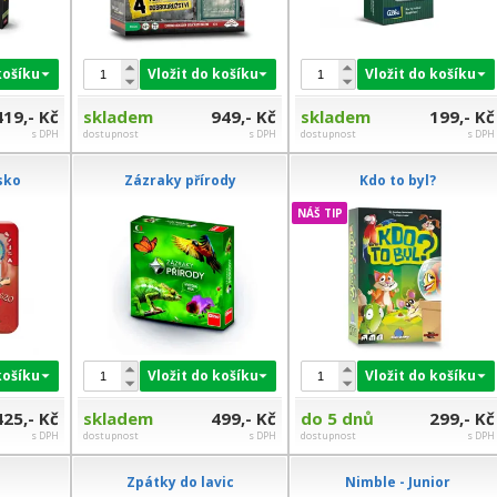
košíku
Vložit do košíku
Vložit do košíku
419,- Kč
skladem
949,- Kč
skladem
199,- Kč
s DPH
dostupnost
s DPH
dostupnost
s DPH
sko
Zázraky přírody
Kdo to byl?
NÁŠ TIP
košíku
Vložit do košíku
Vložit do košíku
425,- Kč
skladem
499,- Kč
do 5 dnů
299,- Kč
s DPH
dostupnost
s DPH
dostupnost
s DPH
Zpátky do lavic
Nimble - Junior