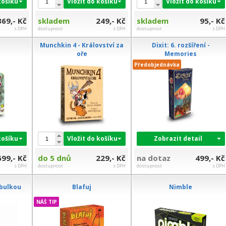
košíku
Vložit do košíku
Vložit do košíku
369,- Kč
skladem
249,- Kč
skladem
95,- Kč
s DPH
dostupnost
s DPH
dostupnost
s DPH
Munchkin 4 - Království za
Dixit: 6. rozšíření -
oře
Memories
Předobjednávka
košíku
Vložit do košíku
Zobrazit detail
699,- Kč
do 5 dnů
229,- Kč
na dotaz
499,- Kč
s DPH
dostupnost
s DPH
dostupnost
s DPH
abulkou
Blafuj
Nimble
NÁŠ TIP