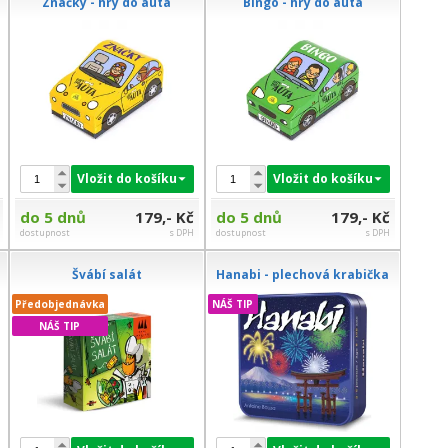
Značky - hry do auta
Bingo - hry do auta
Vložit do košíku
Vložit do košíku
do 5 dnů
179,- Kč
do 5 dnů
179,- Kč
dostupnost
s DPH
dostupnost
s DPH
Švábí salát
Hanabi - plechová krabička
Předobjednávka
NÁŠ TIP
NÁŠ TIP