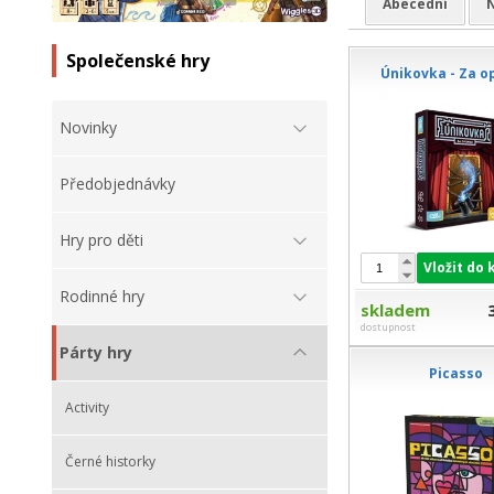
Abecední
N
Společenské hry
Únikovka - Za 
Novinky
Předobjednávky
Hry pro děti
Vložit do 
Rodinné hry
skladem
dostupnost
Párty hry
Picasso
Activity
Černé historky