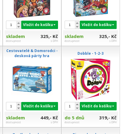
Vložit do košíku
Vložit do košíku
skladem
325,- Kč
skladem
325,- Kč
dostupnost
s DPH
dostupnost
s DPH
Cestovatelé & Domorodci -
Dobble - 1-2-3
desková párty hra
Vložit do košíku
Vložit do košíku
skladem
449,- Kč
do 5 dnů
319,- Kč
dostupnost
s DPH
dostupnost
s DPH