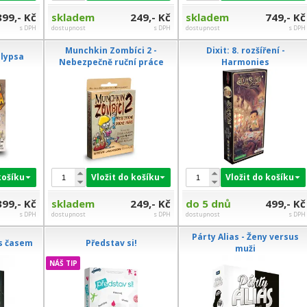
899,- Kč
skladem
249,- Kč
skladem
749,- Kč
s DPH
dostupnost
s DPH
dostupnost
s DPH
Munchkin Zombíci 2 -
Dixit: 8. rozšíření -
lypsa
Nebezpečně ruční práce
Harmonies
košíku
Vložit do košíku
Vložit do košíku
399,- Kč
skladem
249,- Kč
do 5 dnů
499,- Kč
s DPH
dostupnost
s DPH
dostupnost
s DPH
Párty Alias - Ženy versus
 s časem
Představ si!
muži
NÁŠ TIP