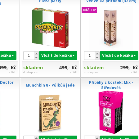
Pizza párty
Věž velká přírodní (32 cm)
s
NÁŠ TIP
košíku
Vložit do košíku
Vložit do košíku
499,- Kč
skladem
499,- Kč
skladem
299,- Kč
s DPH
dostupnost
s DPH
dostupnost
s DPH
 Doctor
Příběhy z kostek: Mix -
Munchkin 8 - Půlkůň jede
Středověk